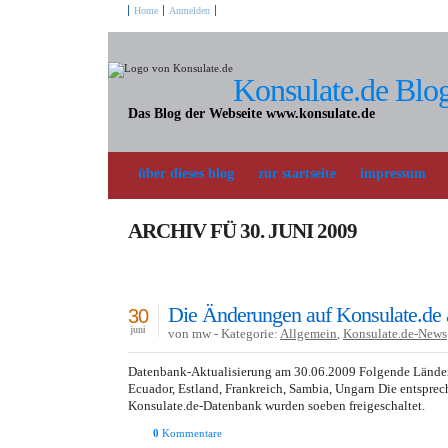
Home
Anmelden
Konsulate.de Blo
Das Blog der Webseite www.konsulate.de
über dieses blog
zur startseite
impressum
ARCHIV FÜ 30. JUNI 2009
Die Änderungen auf Konsulate.de
30
juni
von mw - Kategorie:
Allgemein
,
Konsulate.de-News
Datenbank-Aktualisierung am 30.06.2009 Folgende Länder 
Ecuador, Estland, Frankreich, Sambia, Ungarn Die entspre
Konsulate.de-Datenbank wurden soeben freigeschaltet.
0
Kommentare