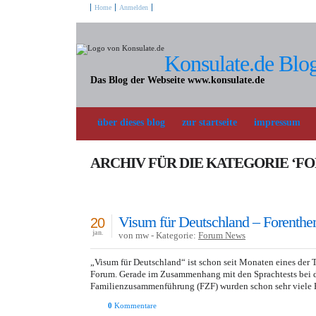
Home
Anmelden
Konsulate.de Blo
Das Blog der Webseite www.konsulate.de
über dieses blog
zur startseite
impressum
ARCHIV FÜR DIE KATEGORIE ‘F
Visum für Deutschland – Forenth
20
jan.
von mw - Kategorie:
Forum News
„Visum für Deutschland“ ist schon seit Monaten eines der
Forum. Gerade im Zusammenhang mit den Sprachtests bei 
Familienzusammenführung (FZF) wurden schon sehr viele F
0
Kommentare