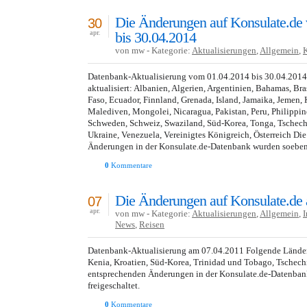
Die Änderungen auf Konsulate.de
30
bis 30.04.2014
apr.
von mw - Kategorie:
Aktualisierungen
,
Allgemein
,
Datenbank-Aktualisierung vom 01.04.2014 bis 30.04.201
aktualisiert: Albanien, Algerien, Argentinien, Bahamas, Bra
Faso, Ecuador, Finnland, Grenada, Island, Jamaika, Jemen
Malediven, Mongolei, Nicaragua, Pakistan, Peru, Philippin
Schweden, Schweiz, Swaziland, Süd-Korea, Tonga, Tschechi
Ukraine, Venezuela, Vereinigtes Königreich, Österreich Di
Änderungen in der Konsulate.de-Datenbank wurden soeben 
0
Kommentare
Die Änderungen auf Konsulate.de
07
apr.
von mw - Kategorie:
Aktualisierungen
,
Allgemein
,
I
News
,
Reisen
Datenbank-Aktualisierung am 07.04.2011 Folgende Länder 
Kenia, Kroatien, Süd-Korea, Trinidad und Tobago, Tschech
entsprechenden Änderungen in der Konsulate.de-Datenba
freigeschaltet.
0
Kommentare