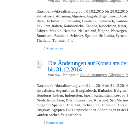
von mw - Kategorie:
Aktualisierungen
,
Allgemein
,
Datenbank-Aktualisierung vom 01.02.2015 bis 28.02.201
aktualisiert: Albanien, Algerien, Angola, Argentinien, Austr
Rica, Dschibuti, El Salvador, Finnland, Frankreich, Gambi
Irak, Iran, Italien, Kambodscha, Kanada, Kasachstan, Katar
Libyen, Mexiko, Namibia, Neuseeland, Nigeria, Norwegen, 
Rumänien, Russland, Schweiz, Spanien, Sri Lanka, Syrien, 
Thailand, Tunesien, […]
0
Kommentare
Die Änderungen auf Konsulate.de
31
bis 31.12.2014
dez.
von mw - Kategorie:
Aktualisierungen
,
Allgemein
,
Datenbank-Aktualisierung vom 01.11.2014 bis 31.12.201
aktualisiert: Argentinien, Bangladesch, Barbados, Belgien,
Honduras, Indien, Indonesien, Japan, Kasachstan, Kosovo, 
Niederlande, Peru, Polen, Rumänien, Russland, San Marino
Singapur, Spanien, Thailand, Tschechien, Tunesien, Türkei
Uruguay, Ägypten Die entsprechenden Änderungen in der 
wurden soeben freigeschaltet.
0
Kommentare