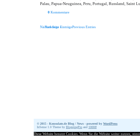
Palau, Papua-Neuguinea, Peru, Portugal, Russland, Saint Lu
0
Kommentare
Nächste Seite »
Vorherige EinträgePrevious Entries
© 2015 - Konsulate.de Blog / News - powered by
WordPress
InSense 1.0 Theme by
BloggingPro
and
1000ff
Diese Website benutzt Cookies. Wenn Sie die Website weiter nutzen, sti