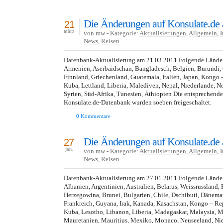
Die Änderungen auf Konsulate.de
21
märz
von mw - Kategorie:
Aktualisierungen
,
Allgemein
,
I
News
,
Reisen
Datenbank-Aktualisierung am 21.03.2011 Folgende Länder 
Armenien, Aserbaidschan, Bangladesch, Belgien, Burundi,
Finnland, Griechenland, Guatemala, Italien, Japan, Kongo
Kuba, Lettland, Liberia, Malediven, Nepal, Niederlande, N
Syrien, Süd-Afrika, Tunesien, Äthiopien Die entsprechend
Konsulate.de-Datenbank wurden soeben freigeschaltet.
0
Kommentare
Die Änderungen auf Konsulate.de
27
jan.
von mw - Kategorie:
Aktualisierungen
,
Allgemein
,
I
News
,
Reisen
Datenbank-Aktualisierung am 27.01.2011 Folgende Länder 
Albanien, Argentinien, Australien, Belarus, Weissrussland, 
Herzegowina, Brunei, Bulgarien, Chile, Dschibuti, Dänemar
Frankreich, Guyana, Irak, Kanada, Kasachstan, Kongo – Re
Kuba, Lesotho, Libanon, Liberia, Madagaskar, Malaysia, 
Mauretanien, Mauritius, Mexiko, Monaco, Neuseeland, Nie