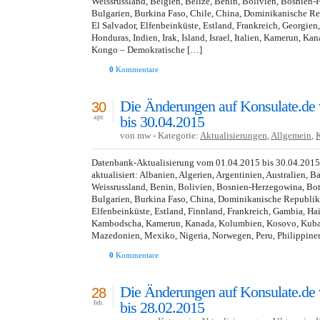
Weissrussland, Belgien, Belize, Benin, Bolivien, Bosnien-
Bulgarien, Burkina Faso, Chile, China, Dominikanische R
El Salvador, Elfenbeinküste, Estland, Frankreich, Georgien
Honduras, Indien, Irak, Island, Israel, Italien, Kamerun, Ka
Kongo – Demokratische […]
0
Kommentare
Die Änderungen auf Konsulate.de
30
bis 30.04.2015
apr.
von mw - Kategorie:
Aktualisierungen
,
Allgemein
,
Datenbank-Aktualisierung vom 01.04.2015 bis 30.04.201
aktualisiert: Albanien, Algerien, Argentinien, Australien, B
Weissrussland, Benin, Bolivien, Bosnien-Herzegowina, Bot
Bulgarien, Burkina Faso, China, Dominikanische Republik,
Elfenbeinküste, Estland, Finnland, Frankreich, Gambia, Hai
Kambodscha, Kamerun, Kanada, Kolumbien, Kosovo, Kuba, 
Mazedonien, Mexiko, Nigeria, Norwegen, Peru, Philippinen
0
Kommentare
Die Änderungen auf Konsulate.de
28
bis 28.02.2015
feb.