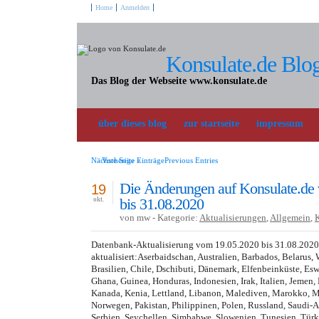
Home
Anmelden
Konsulate.de Blo
Das Blog der Webseite www.konsulate.de
über dieses blog
zur startseite
impressum
Nächste Seite »
Vorherige EinträgePrevious Entries
Die Änderungen auf Konsulate.de
19
bis 31.08.2020
okt.
von mw - Kategorie:
Aktualisierungen
,
Allgemein
,
Datenbank-Aktualisierung vom 19.05.2020 bis 31.08.202
aktualisiert:Aserbaidschan, Australien, Barbados, Belarus, 
Brasilien, Chile, Dschibuti, Dänemark, Elfenbeinküste, Esw
Ghana, Guinea, Honduras, Indonesien, Irak, Italien, Jeme
Kanada, Kenia, Lettland, Libanon, Malediven, Marokko, M
Norwegen, Pakistan, Philippinen, Polen, Russland, Saudi-
Serbien, Seychellen, Simbabwe, Slowenien, Tunesien, Türk