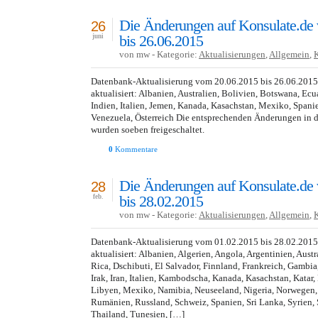
Die Änderungen auf Konsulate.de
26
bis 26.06.2015
juni
von mw - Kategorie:
Aktualisierungen
,
Allgemein
,
Datenbank-Aktualisierung vom 20.06.2015 bis 26.06.201
aktualisiert: Albanien, Australien, Bolivien, Botswana, Ecu
Indien, Italien, Jemen, Kanada, Kasachstan, Mexiko, Spani
Venezuela, Österreich Die entsprechenden Änderungen in 
wurden soeben freigeschaltet.
0
Kommentare
Die Änderungen auf Konsulate.de
28
bis 28.02.2015
feb.
von mw - Kategorie:
Aktualisierungen
,
Allgemein
,
Datenbank-Aktualisierung vom 01.02.2015 bis 28.02.201
aktualisiert: Albanien, Algerien, Angola, Argentinien, Austr
Rica, Dschibuti, El Salvador, Finnland, Frankreich, Gambi
Irak, Iran, Italien, Kambodscha, Kanada, Kasachstan, Katar
Libyen, Mexiko, Namibia, Neuseeland, Nigeria, Norwegen, 
Rumänien, Russland, Schweiz, Spanien, Sri Lanka, Syrien, 
Thailand, Tunesien, […]