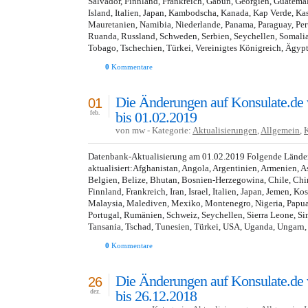
Salvador, Finnland, Frankreich, Gabun, Georgien, Guatemala
Island, Italien, Japan, Kambodscha, Kanada, Kap Verde, Kas
Mauretanien, Namibia, Niederlande, Panama, Paraguay, Peru
Ruanda, Russland, Schweden, Serbien, Seychellen, Somalia
Tobago, Tschechien, Türkei, Vereinigtes Königreich, Ägyp
0
Kommentare
Die Änderungen auf Konsulate.de
01
bis 01.02.2019
feb.
von mw - Kategorie:
Aktualisierungen
,
Allgemein
,
Datenbank-Aktualisierung am 01.02.2019 Folgende Lände
aktualisiert:Afghanistan, Angola, Argentinien, Armenien, A
Belgien, Belize, Bhutan, Bosnien-Herzegowina, Chile, Chin
Finnland, Frankreich, Iran, Israel, Italien, Japan, Jemen, K
Malaysia, Malediven, Mexiko, Montenegro, Nigeria, Papua
Portugal, Rumänien, Schweiz, Seychellen, Sierra Leone, S
Tansania, Tschad, Tunesien, Türkei, USA, Uganda, Ungarn,
0
Kommentare
Die Änderungen auf Konsulate.de
26
bis 26.12.2018
dez.