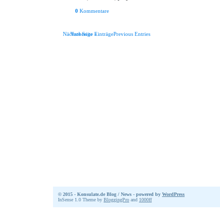
0
Kommentare
Nächste Seite »
Vorherige EinträgePrevious Entries
© 2015 - Konsulate.de Blog / News - powered by
WordPress
InSense 1.0 Theme by
BloggingPro
and
1000ff