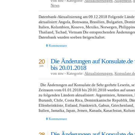
von mw - Kategorie:
Aktualisierungen
,
Allgemein
,
I
News
Datenbank-Aktualisierung am 09.12.2018 Folgende Lände
aktualisiert:Angola, Botswana, Brasilien, Bulgarien, Domi
Italien, Kolumbien, Kosovo, Mexiko, Norwegen, Philippine
Thailand, Tschad, Vietnam Die entsprechenden Änderungen
Datenbank wurden soeben freigeschaltet.
0
Kommentare
Die Änderungen auf Konsulate.de
20
bis 20.01.2018
jan.
von mw - Kategorie:
Aktualisierungen
,
Konsulate.d
Die Änderungen auf Konsulate.de Sehr geehrte Leserin, seh
Zeitraum vom 01.01.2018 bis 20.01.2018 wurden auf unser
zu folgenden Ländern aktualisiert: Argentinien, Armenien, B
Burundi, Chile, Costa Rica, Dominikanische Republik, Dä
Elfenbeinküste, Estland, Frankreich, Gabun, Griechenland, I
Italien, Jamaika, Japan, Jemen, Kanada, Kasachstan, Kolum
0
Kommentare
Die Änderungen auf Konsulate.de
28