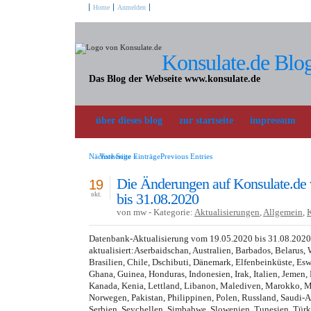
Home
Anmelden
Konsulate.de Blo
Das Blog der Webseite www.konsulate.de
über dieses blog
zur startseite
impressum
Nächste Seite »
Vorherige EinträgePrevious Entries
Die Änderungen auf Konsulate.de
19
bis 31.08.2020
okt.
von mw - Kategorie:
Aktualisierungen
,
Allgemein
,
Datenbank-Aktualisierung vom 19.05.2020 bis 31.08.202
aktualisiert:Aserbaidschan, Australien, Barbados, Belarus, 
Brasilien, Chile, Dschibuti, Dänemark, Elfenbeinküste, Esw
Ghana, Guinea, Honduras, Indonesien, Irak, Italien, Jeme
Kanada, Kenia, Lettland, Libanon, Malediven, Marokko, M
Norwegen, Pakistan, Philippinen, Polen, Russland, Saudi-
Serbien, Seychellen, Simbabwe, Slowenien, Tunesien, Türk