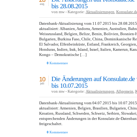
bis 28.08.2015
aug.
von mw - Kategorie:
Aktualisierungen
,
Konsulate.d
Datenbank-Aktualisierung vom 11.07.2015 bis 28.08.201
aktualisiert: Albanien, Andorra, Armenien, Australien, Bahr
Weissrussland, Belgien, Belize, Benin, Bolivien, Bosnien-
Bulgarien, Burkina Faso, Chile, China, Dominikanische R
El Salvador, Elfenbeinküste, Estland, Frankreich, Georgien
Honduras, Indien, Irak, Island, Israel, Italien, Kamerun, Ka
Kongo – Demokratische […]
0
Kommentare
Die Änderungen auf Konsulate.de
10
bis 10.07.2015
juli
von mw - Kategorie:
Aktualisierungen
,
Allgemein
,
Datenbank-Aktualisierung vom 04.07.2015 bis 10.07.201
aktualisiert: Armenien, Belgien, Brasilien, Bulgarien, China
Kroatien, Russland, Schweden, Schweiz, Serbien, Slowakei
entsprechenden Änderungen in der Konsulate.de-Datenba
freigeschaltet.
0
Kommentare