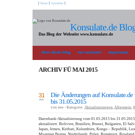
Home
Anmelden
Konsulate.de Blo
Das Blog der Webseite www.konsulate.de
über dieses blog
zur startseite
impressum
ARCHIV FÜ MAI 2015
Die Änderungen auf Konsulate.de
31
bis 31.05.2015
mai
von mw - Kategorie:
Aktualisierungen
,
Allgemein
,
Datenbank-Aktualisierung vom 01.05.2015 bis 31.05.201
aktualisiert: Bolivien, Brasilien, Brunei, Bulgarien, El Sal
Japan, Jemen, Kiribati, Kolumbien, Kongo – Republik, Lu
Myanmar Burma, Niederlande, Polen, Rumänien, Russland