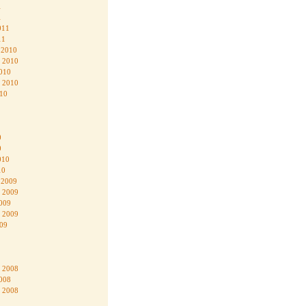
1
1
011
11
 2010
 2010
010
 2010
010
0
0
010
10
 2009
 2009
009
 2009
009
 2008
008
 2008