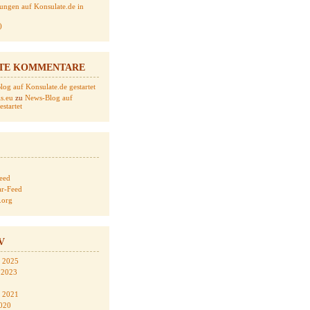
ungen auf Konsulate.de in
)
TE KOMMENTARE
og auf Konsulate.de gestartet
s.eu
zu
News-Blog auf
startet
Feed
r-Feed
.org
V
 2025
 2023
 2021
020