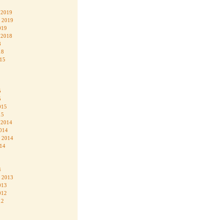
 2019
 2019
019
 2018
8
18
015
5
5
015
15
 2014
014
 2014
014
4
 2013
013
012
12