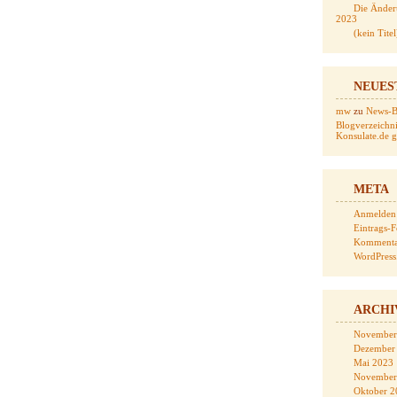
Die Änder
2023
(kein Titel
NEUES
mw
zu
News-Bl
Blogverzeichni
Konsulate.de ge
META
Anmelden
Eintrags-
Kommenta
WordPress
ARCHI
November
Dezember
Mai 2023
November
Oktober 2