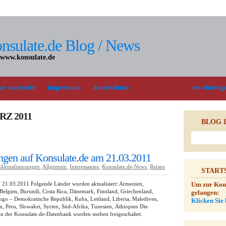
nsulate.de Blog / News
 www.konsulate.de
ur startseite
impressum
datenschutz
rss einträg
Z 2011
BLOG 
gen auf Konsulate.de am 21.03.2011
Aktualisierungen
,
Allgemein
,
Interessantes
,
Konsulate.de-News
,
Reisen
START
 21.03.2011 Folgende Länder wurden aktualisiert: Armenien,
Um zur Konsu
Belgien, Burundi, Costa Rica, Dänemark, Finnland, Griechenland,
gelangen:
ongo – Demokratische Republik, Kuba, Lettland, Liberia, Malediven,
Klicken Sie 
, Peru, Slowakei, Syrien, Süd-Afrika, Tunesien, Äthiopien Die
n der Konsulate.de-Datenbank wurden soeben freigeschaltet.