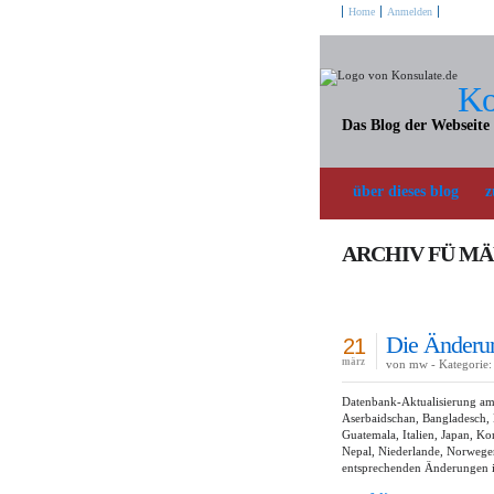
Home
Anmelden
Ko
Das Blog der Webseite
über dieses blog
z
ARCHIV FÜ MÄR
Die Änderun
21
märz
von mw - Kategorie:
Datenbank-Aktualisierung am
Aserbaidschan, Bangladesch, 
Guatemala, Italien, Japan, K
Nepal, Niederlande, Norwegen
entsprechenden Änderungen i