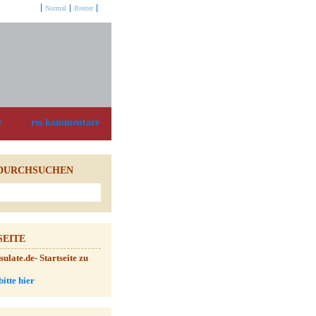
Optionen:
Normal
Breiter
e
rss kommentare
DURCHSUCHEN
SEITE
late.de- Startseite zu
bitte hier