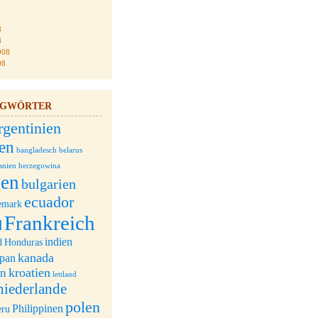
8
8
008
08
AGWÖRTER
rgentinien
ien
bangladesch
belarus
snien herzegowina
ien
bulgarien
ecuador
emark
Frankreich
d
indien
d
Honduras
kanada
apan
kroatien
an
lettland
niederlande
polen
Philippinen
eru