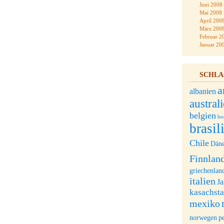
Juni 2008
Mai 2008
April 200
März 200
Februar 2
Januar 20
SCHL
a
albanien
austral
belgien
bo
brasil
Chile
Dän
Finnlan
griechenlan
italien
J
kasachst
mexiko
norwegen
p