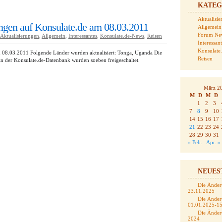
KATEG
Aktualisi
gen auf Konsulate.de am 08.03.2011
Allgemein
Forum Ne
Aktualisierungen
,
Allgemein
,
Interessantes
,
Konsulate.de-News
,
Reisen
Interessan
Konsulate
 08.03.2011 Folgende Länder wurden aktualisiert: Tonga, Uganda Die
Reisen
n der Konsulate.de-Datenbank wurden soeben freigeschaltet.
März 2
M
D
M
D
1
2
3
7
8
9
10
14
15
16
17
21
22
23
24
28
29
30
31
« Feb.
Apr. »
NEUES
Die Änder
23.11.2025
Die Änder
01.01.2025-1
Die Änder
2024