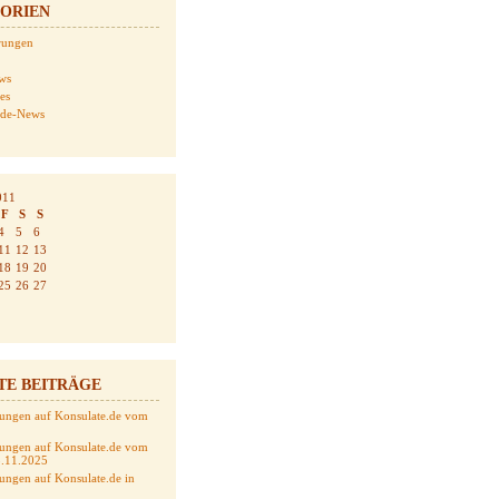
ORIEN
erungen
ws
tes
.de-News
011
F
S
S
4
5
6
11
12
13
18
19
20
25
26
27
TE BEITRÄGE
ungen auf Konsulate.de vom
ungen auf Konsulate.de vom
5.11.2025
ungen auf Konsulate.de in