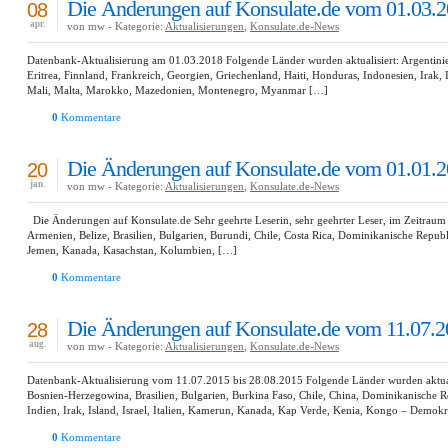
Die Änderungen auf Konsulate.de vom 01.03.2
08
apr.
von mw - Kategorie:
Aktualisierungen
,
Konsulate.de-News
Datenbank-Aktualisierung am 01.03.2018 Folgende Länder wurden aktualisiert: Argentinien,
Eritrea, Finnland, Frankreich, Georgien, Griechenland, Haiti, Honduras, Indonesien, Irak,
Mali, Malta, Marokko, Mazedonien, Montenegro, Myanmar […]
0
Kommentare
Die Änderungen auf Konsulate.de vom 01.01.2
20
jan.
von mw - Kategorie:
Aktualisierungen
,
Konsulate.de-News
Die Änderungen auf Konsulate.de Sehr geehrte Leserin, sehr geehrter Leser, im Zeitraum
Armenien, Belize, Brasilien, Bulgarien, Burundi, Chile, Costa Rica, Dominikanische Republ
Jemen, Kanada, Kasachstan, Kolumbien, […]
0
Kommentare
Die Änderungen auf Konsulate.de vom 11.07.2
28
aug.
von mw - Kategorie:
Aktualisierungen
,
Konsulate.de-News
Datenbank-Aktualisierung vom 11.07.2015 bis 28.08.2015 Folgende Länder wurden aktualisie
Bosnien-Herzegowina, Brasilien, Bulgarien, Burkina Faso, Chile, China, Dominikanische 
Indien, Irak, Island, Israel, Italien, Kamerun, Kanada, Kap Verde, Kenia, Kongo – Demok
0
Kommentare