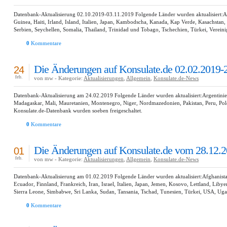
Datenbank-Aktualisierung 02.10.2019-03.11.2019 Folgende Länder wurden aktualisiert:And
Guinea, Haiti, Irland, Island, Italien, Japan, Kambodscha, Kanada, Kap Verde, Kasachstan
Serbien, Seychellen, Somalia, Thailand, Trinidad und Tobago, Tschechien, Türkei, Verein
0
Kommentare
Die Änderungen auf Konsulate.de 02.02.2019-
24
feb.
von mw - Kategorie:
Aktualisierungen
,
Allgemein
,
Konsulate.de-News
Datenbank-Aktualisierung am 24.02.2019 Folgende Länder wurden aktualisiert:Argentinie
Madagaskar, Mali, Mauretanien, Montenegro, Niger, Nordmazedonien, Pakistan, Peru, Pol
Konsulate.de-Datenbank wurden soeben freigeschaltet.
0
Kommentare
Die Änderungen auf Konsulate.de vom 28.12.2
01
feb.
von mw - Kategorie:
Aktualisierungen
,
Allgemein
,
Konsulate.de-News
Datenbank-Aktualisierung am 01.02.2019 Folgende Länder wurden aktualisiert:Afghanistan,
Ecuador, Finnland, Frankreich, Iran, Israel, Italien, Japan, Jemen, Kosovo, Lettland, Li
Sierra Leone, Simbabwe, Sri Lanka, Sudan, Tansania, Tschad, Tunesien, Türkei, USA, Ug
0
Kommentare