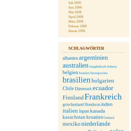
Juli 2008
Juni 2008
Mai 2008
April 2008
März 2008
Februar 2008
Januar 2008
SCHLAGWÖRTER
argentinien
albanien
australien
bangladesch
belarus
belgien
bosnien herzegowina
brasilien
bulgarien
ecuador
Chile
Dänemark
Frankreich
Finnland
indien
griechenland
Honduras
italien
kanada
Japan
kroatien
kasachstan
lettland
niederlande
mexiko