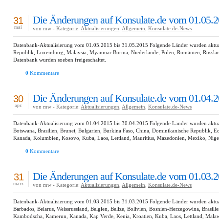
Die Änderungen auf Konsulate.de vom 01.05.2
31
mai
von mw - Kategorie:
Aktualisierungen
,
Allgemein
,
Konsulate.de-News
Datenbank-Aktualisierung vom 01.05.2015 bis 31.05.2015 Folgende Länder wurden aktualisi
Republik, Luxemburg, Malaysia, Myanmar Burma, Niederlande, Polen, Rumänien, Russlan
Datenbank wurden soeben freigeschaltet.
0
Kommentare
Die Änderungen auf Konsulate.de vom 01.04.2
30
apr.
von mw - Kategorie:
Aktualisierungen
,
Allgemein
,
Konsulate.de-News
Datenbank-Aktualisierung vom 01.04.2015 bis 30.04.2015 Folgende Länder wurden aktualisi
Botswana, Brasilien, Brunei, Bulgarien, Burkina Faso, China, Dominikanische Republik, E
Kanada, Kolumbien, Kosovo, Kuba, Laos, Lettland, Mauritius, Mazedonien, Mexiko, Niger
0
Kommentare
Die Änderungen auf Konsulate.de vom 01.03.2
31
märz
von mw - Kategorie:
Aktualisierungen
,
Allgemein
,
Konsulate.de-News
Datenbank-Aktualisierung vom 01.03.2015 bis 31.03.2015 Folgende Länder wurden aktualis
Barbados, Belarus, Weissrussland, Belgien, Belize, Bolivien, Bosnien-Herzegowina, Brasili
Kambodscha, Kamerun, Kanada, Kap Verde, Kenia, Kroatien, Kuba, Laos, Lettland, Mala