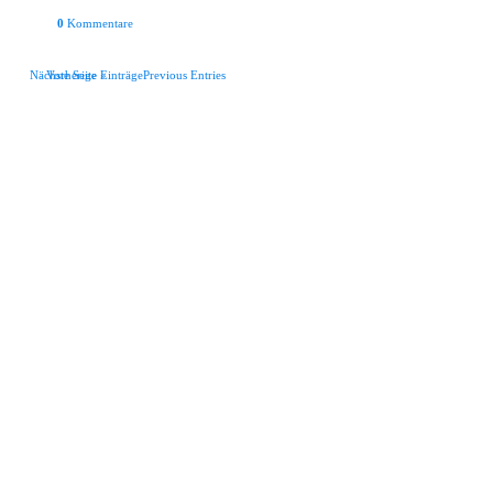
0
Kommentare
Nächste Seite »
Vorherige EinträgePrevious Entries