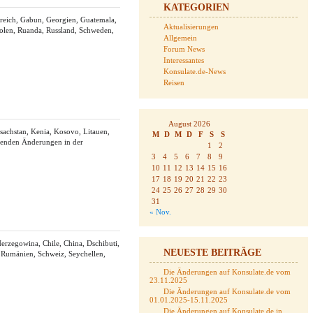
KATEGORIEN
kreich, Gabun, Georgien, Guatemala,
Aktualisierungen
 Polen, Ruanda, Russland, Schweden,
Allgemein
Forum News
Interessantes
Konsulate.de-News
Reisen
August 2026
achstan, Kenia, Kosovo, Litauen,
M
D
M
D
F
S
S
chenden Änderungen in der
1
2
3
4
5
6
7
8
9
10
11
12
13
14
15
16
17
18
19
20
21
22
23
24
25
26
27
28
29
30
31
« Nov.
erzegowina, Chile, China, Dschibuti,
NEUESTE BEITRÄGE
, Rumänien, Schweiz, Seychellen,
Die Änderungen auf Konsulate.de vom
23.11.2025
Die Änderungen auf Konsulate.de vom
01.01.2025-15.11.2025
Die Änderungen auf Konsulate.de in