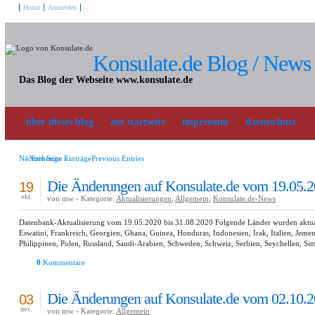
Home
Anmelden
Konsulate.de Blog / News
Das Blog der Webseite www.konsulate.de
über dieses blog
zur startseite
impressum
datenschutz
Nächste Seite »
Vorherige EinträgePrevious Entries
Die Änderungen auf Konsulate.de vom 19.05.2
19
okt.
von mw - Kategorie:
Aktualisierungen
,
Allgemein
,
Konsulate.de-News
Datenbank-Aktualisierung vom 19.05.2020 bis 31.08.2020 Folgende Länder wurden aktualisie
Eswatini, Frankreich, Georgien, Ghana, Guinea, Honduras, Indonesien, Irak, Italien, Je
Philippinen, Polen, Russland, Saudi-Arabien, Schweden, Schweiz, Serbien, Seychellen, 
0
Kommentare
Die Änderungen auf Konsulate.de vom 02.10.2
03
nov.
von mw - Kategorie:
Allgemein