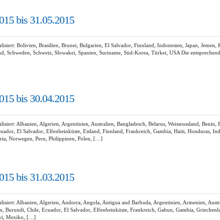
015 bis 31.05.2015
ert: Bolivien, Brasilien, Brunei, Bulgarien, El Salvador, Finnland, Indonesien, Japan, Jemen,
d, Schweden, Schweiz, Slowakei, Spanien, Suriname, Süd-Korea, Türkei, USA Die entsprechend
015 bis 30.04.2015
ert: Albanien, Algerien, Argentinien, Australien, Bangladesch, Belarus, Weissrussland, Benin,
cuador, El Salvador, Elfenbeinküste, Estland, Finnland, Frankreich, Gambia, Haiti, Honduras, 
ia, Norwegen, Peru, Philippinen, Polen, […]
015 bis 31.03.2015
iert: Albanien, Algerien, Andorra, Angola, Antigua and Barbuda, Argentinien, Armenien, Austr
en, Burundi, Chile, Ecuador, El Salvador, Elfenbeinküste, Frankreich, Gabun, Gambia, Griechenl
wi, Mexiko, […]