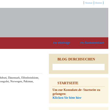
Optionen:
Normal
Breiter
rss einträge
rss kommentare
BLOG DURCHSUCHEN
chibuti, Dänemark, Elfenbeinküste,
Mongolei, Norwegen, Pakistan,
STARTSEITE
Um zur Konsulate.de- Startseite zu
gelangen:
Klicken Sie bitte hier