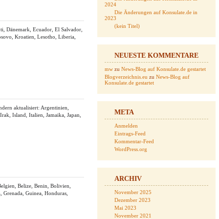
2024
Die Änderungen auf Konsulate.de in
2023
(kein Titel)
uti, Dänemark, Ecuador, El Salvador,
sovo, Kroatien, Lesotho, Liberia,
NEUESTE KOMMENTARE
mw
zu
News-Blog auf Konsulate.de gestartet
Blogverzeichnis.eu
zu
News-Blog auf
Konsulate.de gestartet
ern aktualisiert: Argentinien,
META
ak, Island, Italien, Jamaika, Japan,
Anmelden
Eintrags-Feed
Kommentar-Feed
WordPress.org
ARCHIV
lgien, Belize, Benin, Bolivien,
November 2025
a, Grenada, Guinea, Honduras,
Dezember 2023
Mai 2023
November 2021