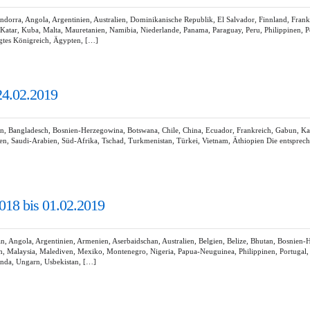
orra, Angola, Argentinien, Australien, Dominikanische Republik, El Salvador, Finnland, Fran
, Katar, Kuba, Malta, Mauretanien, Namibia, Niederlande, Panama, Paraguay, Peru, Philippinen,
igtes Königreich, Ägypten, […]
24.02.2019
n, Bangladesch, Bosnien-Herzegowina, Botswana, Chile, China, Ecuador, Frankreich, Gabun, Kas
en, Saudi-Arabien, Süd-Afrika, Tschad, Turkmenistan, Türkei, Vietnam, Äthiopien Die entspre
018 bis 01.02.2019
 Angola, Argentinien, Armenien, Aserbaidschan, Australien, Belgien, Belize, Bhutan, Bosnien-H
byen, Malaysia, Malediven, Mexiko, Montenegro, Nigeria, Papua-Neuguinea, Philippinen, Portugal
anda, Ungarn, Usbekistan, […]