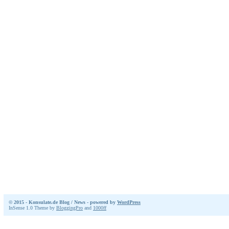
© 2015 - Konsulate.de Blog / News - powered by
WordPress
InSense 1.0 Theme by
BloggingPro
and
1000ff