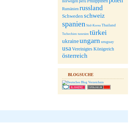
polen
Philippinen
norwegen
peru
russland
Rumänien
schweiz
Schweden
spanien
Thailand
Süd-Korea
türkei
Tschechien
tunesien
ungarn
ukraine
uruguay
usa
Vereinigtes Königreich
österreich
BLOGSUCHE