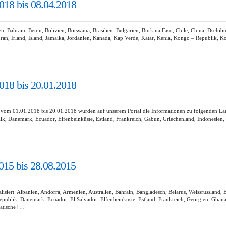
018 bis 08.04.2018
 Bahrain, Benin, Bolivien, Botswana, Brasilien, Bulgarien, Burkina Faso, Chile, China, Dschib
 Iran, Irland, Island, Jamaika, Jordanien, Kanada, Kap Verde, Katar, Kenia, Kongo – Republik, Ko
018 bis 20.01.2018
 vom 01.01.2018 bis 20.01.2018 wurden auf unserem Portal die Informationen zu folgenden Länd
ik, Dänemark, Ecuador, Elfenbeinküste, Estland, Frankreich, Gabun, Griechenland, Indonesien, Ir
015 bis 28.08.2015
rt: Albanien, Andorra, Armenien, Australien, Bahrain, Bangladesch, Belarus, Weissrussland, Be
Republik, Dänemark, Ecuador, El Salvador, Elfenbeinküste, Estland, Frankreich, Georgien, Ghan
ratische […]