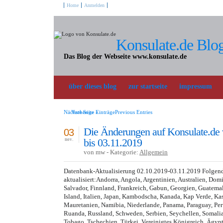
Home
Anmelden
Konsulate.de Blo
Das Blog der Webseite www.konsulate.de
über dieses blog
zur startseite
impressum
Nächste Seite »
Vorherige EinträgePrevious Entries
Die Änderungen auf Konsulate.de
03
bis 03.11.2019
nov.
von mw - Kategorie:
Allgemein
Datenbank-Aktualisierung 02.10.2019-03.11.2019 Folgen
aktualisiert:Andorra, Angola, Argentinien, Australien, Dom
Salvador, Finnland, Frankreich, Gabun, Georgien, Guatemala
Island, Italien, Japan, Kambodscha, Kanada, Kap Verde, Kas
Mauretanien, Namibia, Niederlande, Panama, Paraguay, Peru
Ruanda, Russland, Schweden, Serbien, Seychellen, Somalia
Tobago, Tschechien, Türkei, Vereinigtes Königreich, Ägyp