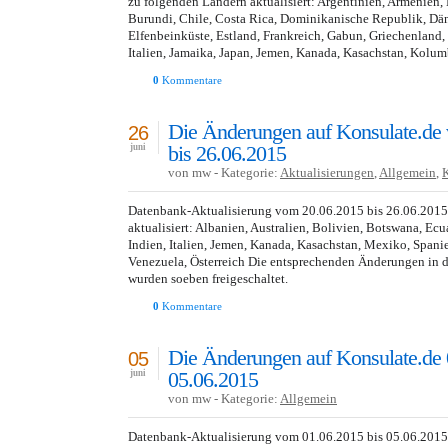
zu folgenden Ländern aktualisiert: Argentinien, Armenien, B
Burundi, Chile, Costa Rica, Dominikanische Republik, Dä
Elfenbeinküste, Estland, Frankreich, Gabun, Griechenland, I
Italien, Jamaika, Japan, Jemen, Kanada, Kasachstan, Kolum
0
Kommentare
Die Änderungen auf Konsulate.de
26
bis 26.06.2015
juni
von mw - Kategorie:
Aktualisierungen
,
Allgemein
,
Datenbank-Aktualisierung vom 20.06.2015 bis 26.06.201
aktualisiert: Albanien, Australien, Bolivien, Botswana, Ecu
Indien, Italien, Jemen, Kanada, Kasachstan, Mexiko, Spani
Venezuela, Österreich Die entsprechenden Änderungen in 
wurden soeben freigeschaltet.
0
Kommentare
Die Änderungen auf Konsulate.de 
05
05.06.2015
juni
von mw - Kategorie:
Allgemein
Datenbank-Aktualisierung vom 01.06.2015 bis 05.06.201