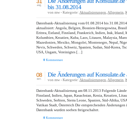
Die Änderungen auf Konsulate.de
31
bis 31.08.2014
aug.
von mw - Kategorie:
Aktualisierungen
,
Allgemein
,
Datenbank-Aktualisierung vom 01.08.2014 bis 31.08.201
aktualisiert: Angola, Belgien, Bosnien-Herzegowina, Brasi
Eritrea, Estland, Finnland, Frankreich, Indien, Irak, Irland, 
Kolumbien, Kroatien, Kuba, Laos, Litauen, Malaysia, Mar
Mazedonien, Mexiko, Mongolei, Montenegro, Nepal, Nigeria
Nevis, Schweden, Schweiz, Spanien, Sudan, Süd-Korea, Tsc
USA, Ungarn, Vereinigtes […]
0
Kommentare
Die Änderungen auf Konsulate.de
08
nov.
von mw - Kategorie:
Aktualisierungen
,
Allgemein
,
Datenbank-Aktualisierung am 08.11.2013 Folgende Länder 
Finnland, Indien, Japan, Kasachstan, Kenia, Kroatien, Lita
Schweden, Serbien, Sierra Leone, Spanien, Süd-Afrika, US
Vatikan Stadt, Österreich Die entsprechenden Änderungen i
Datenbank wurden soeben freigeschaltet.
0
Kommentare