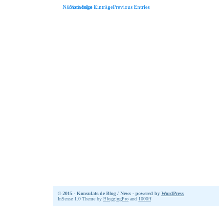
Nächste Seite »
Vorherige EinträgePrevious Entries
© 2015 - Konsulate.de Blog / News - powered by
WordPress
InSense 1.0 Theme by
BloggingPro
and
1000ff