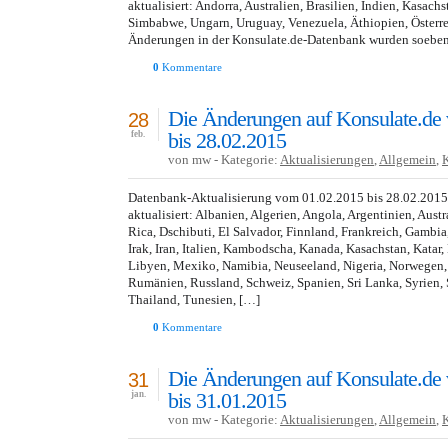
aktualisiert: Andorra, Australien, Brasilien, Indien, Kasach
Simbabwe, Ungarn, Uruguay, Venezuela, Äthiopien, Österr
Änderungen in der Konsulate.de-Datenbank wurden soeben 
0
Kommentare
Die Änderungen auf Konsulate.de
28
bis 28.02.2015
feb.
von mw - Kategorie:
Aktualisierungen
,
Allgemein
,
Datenbank-Aktualisierung vom 01.02.2015 bis 28.02.201
aktualisiert: Albanien, Algerien, Angola, Argentinien, Austr
Rica, Dschibuti, El Salvador, Finnland, Frankreich, Gambi
Irak, Iran, Italien, Kambodscha, Kanada, Kasachstan, Katar
Libyen, Mexiko, Namibia, Neuseeland, Nigeria, Norwegen, 
Rumänien, Russland, Schweiz, Spanien, Sri Lanka, Syrien, 
Thailand, Tunesien, […]
0
Kommentare
Die Änderungen auf Konsulate.de
31
bis 31.01.2015
jan.
von mw - Kategorie:
Aktualisierungen
,
Allgemein
,