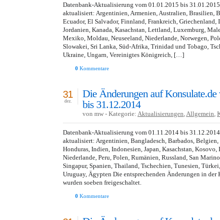
Datenbank-Aktualisierung vom 01.01.2015 bis 31.01.201
aktualisiert: Argentinien, Armenien, Australien, Brasilien,
Ecuador, El Salvador, Finnland, Frankreich, Griechenland, In
Jordanien, Kanada, Kasachstan, Lettland, Luxemburg, Male
Mexiko, Moldau, Neuseeland, Niederlande, Norwegen, Pole
Slowakei, Sri Lanka, Süd-Afrika, Trinidad und Tobago, Tsc
Ukraine, Ungarn, Vereinigtes Königreich, […]
0
Kommentare
Die Änderungen auf Konsulate.de
31
bis 31.12.2014
dez.
von mw - Kategorie:
Aktualisierungen
,
Allgemein
,
Datenbank-Aktualisierung vom 01.11.2014 bis 31.12.201
aktualisiert: Argentinien, Bangladesch, Barbados, Belgien,
Honduras, Indien, Indonesien, Japan, Kasachstan, Kosovo, 
Niederlande, Peru, Polen, Rumänien, Russland, San Marino
Singapur, Spanien, Thailand, Tschechien, Tunesien, Türkei
Uruguay, Ägypten Die entsprechenden Änderungen in der 
wurden soeben freigeschaltet.
0
Kommentare