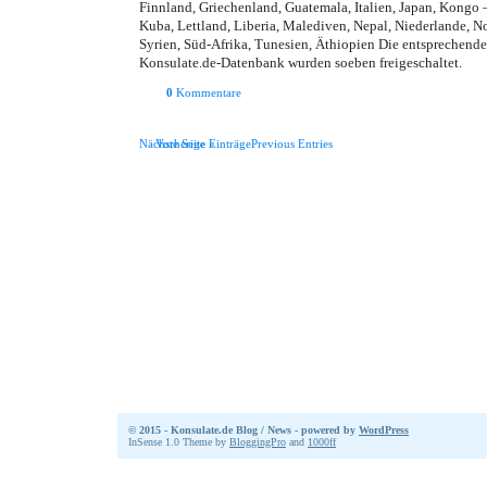
Finnland, Griechenland, Guatemala, Italien, Japan, Kongo
Kuba, Lettland, Liberia, Malediven, Nepal, Niederlande, N
Syrien, Süd-Afrika, Tunesien, Äthiopien Die entsprechend
Konsulate.de-Datenbank wurden soeben freigeschaltet.
0
Kommentare
Nächste Seite »
Vorherige EinträgePrevious Entries
© 2015 - Konsulate.de Blog / News - powered by
WordPress
InSense 1.0 Theme by
BloggingPro
and
1000ff