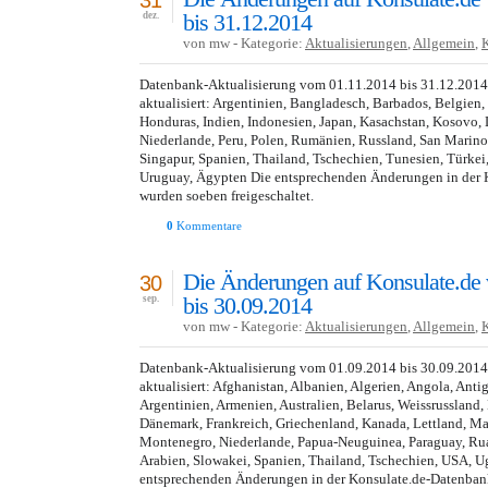
31
bis 31.12.2014
dez.
von mw - Kategorie:
Aktualisierungen
,
Allgemein
,
Datenbank-Aktualisierung vom 01.11.2014 bis 31.12.201
aktualisiert: Argentinien, Bangladesch, Barbados, Belgien,
Honduras, Indien, Indonesien, Japan, Kasachstan, Kosovo, 
Niederlande, Peru, Polen, Rumänien, Russland, San Marino
Singapur, Spanien, Thailand, Tschechien, Tunesien, Türkei
Uruguay, Ägypten Die entsprechenden Änderungen in der 
wurden soeben freigeschaltet.
0
Kommentare
Die Änderungen auf Konsulate.de
30
bis 30.09.2014
sep.
von mw - Kategorie:
Aktualisierungen
,
Allgemein
,
Datenbank-Aktualisierung vom 01.09.2014 bis 30.09.201
aktualisiert: Afghanistan, Albanien, Algerien, Angola, Ant
Argentinien, Armenien, Australien, Belarus, Weissrussland,
Dänemark, Frankreich, Griechenland, Kanada, Lettland, M
Montenegro, Niederlande, Papua-Neuguinea, Paraguay, Ru
Arabien, Slowakei, Spanien, Thailand, Tschechien, USA, 
entsprechenden Änderungen in der Konsulate.de-Datenba