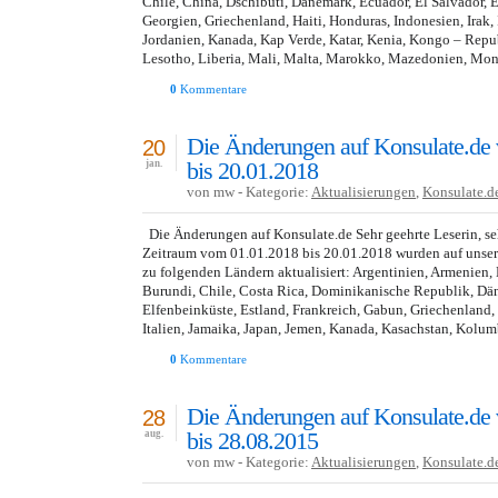
Chile, China, Dschibuti, Dänemark, Ecuador, El Salvador, Er
Georgien, Griechenland, Haiti, Honduras, Indonesien, Irak, I
Jordanien, Kanada, Kap Verde, Katar, Kenia, Kongo – Repu
Lesotho, Liberia, Mali, Malta, Marokko, Mazedonien, Mo
0
Kommentare
Die Änderungen auf Konsulate.de
20
bis 20.01.2018
jan.
von mw - Kategorie:
Aktualisierungen
,
Konsulate.d
Die Änderungen auf Konsulate.de Sehr geehrte Leserin, seh
Zeitraum vom 01.01.2018 bis 20.01.2018 wurden auf unser
zu folgenden Ländern aktualisiert: Argentinien, Armenien, B
Burundi, Chile, Costa Rica, Dominikanische Republik, Dä
Elfenbeinküste, Estland, Frankreich, Gabun, Griechenland, I
Italien, Jamaika, Japan, Jemen, Kanada, Kasachstan, Kolum
0
Kommentare
Die Änderungen auf Konsulate.de
28
bis 28.08.2015
aug.
von mw - Kategorie:
Aktualisierungen
,
Konsulate.d