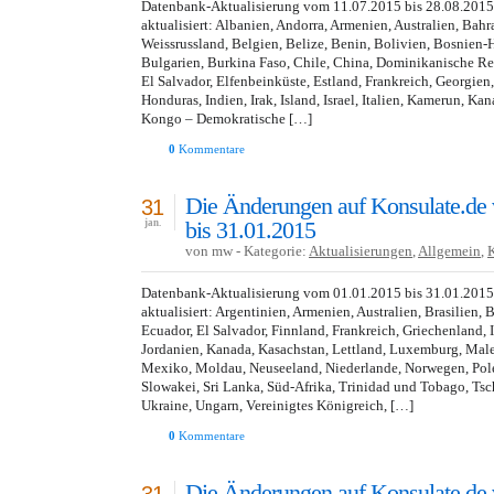
Datenbank-Aktualisierung vom 11.07.2015 bis 28.08.201
aktualisiert: Albanien, Andorra, Armenien, Australien, Bahr
Weissrussland, Belgien, Belize, Benin, Bolivien, Bosnien-
Bulgarien, Burkina Faso, Chile, China, Dominikanische R
El Salvador, Elfenbeinküste, Estland, Frankreich, Georgien
Honduras, Indien, Irak, Island, Israel, Italien, Kamerun, Ka
Kongo – Demokratische […]
0
Kommentare
Die Änderungen auf Konsulate.de
31
bis 31.01.2015
jan.
von mw - Kategorie:
Aktualisierungen
,
Allgemein
,
Datenbank-Aktualisierung vom 01.01.2015 bis 31.01.201
aktualisiert: Argentinien, Armenien, Australien, Brasilien,
Ecuador, El Salvador, Finnland, Frankreich, Griechenland, In
Jordanien, Kanada, Kasachstan, Lettland, Luxemburg, Male
Mexiko, Moldau, Neuseeland, Niederlande, Norwegen, Pole
Slowakei, Sri Lanka, Süd-Afrika, Trinidad und Tobago, Tsc
Ukraine, Ungarn, Vereinigtes Königreich, […]
0
Kommentare
Die Änderungen auf Konsulate.de