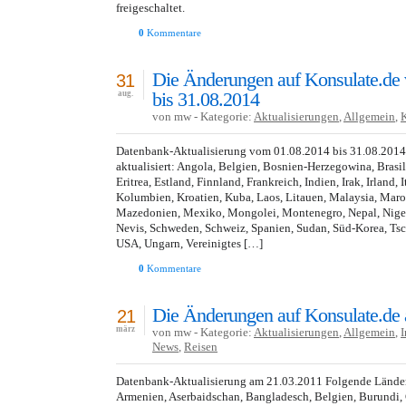
freigeschaltet.
0
Kommentare
Die Änderungen auf Konsulate.de
31
bis 31.08.2014
aug.
von mw - Kategorie:
Aktualisierungen
,
Allgemein
,
Datenbank-Aktualisierung vom 01.08.2014 bis 31.08.201
aktualisiert: Angola, Belgien, Bosnien-Herzegowina, Brasi
Eritrea, Estland, Finnland, Frankreich, Indien, Irak, Irland, 
Kolumbien, Kroatien, Kuba, Laos, Litauen, Malaysia, Mar
Mazedonien, Mexiko, Mongolei, Montenegro, Nepal, Nigeria
Nevis, Schweden, Schweiz, Spanien, Sudan, Süd-Korea, Tsc
USA, Ungarn, Vereinigtes […]
0
Kommentare
Die Änderungen auf Konsulate.de
21
märz
von mw - Kategorie:
Aktualisierungen
,
Allgemein
,
I
News
,
Reisen
Datenbank-Aktualisierung am 21.03.2011 Folgende Länder 
Armenien, Aserbaidschan, Bangladesch, Belgien, Burundi,