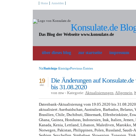
Home
Anmelden
Konsulate.de Blo
Das Blog der Webseite www.konsulate.de
über dieses blog
zur startseite
impressum
Nächste Seite »
Vorherige EinträgePrevious Entries
Die Änderungen auf Konsulate.de
19
bis 31.08.2020
okt.
von mw - Kategorie:
Aktualisierungen
,
Allgemein
,
Datenbank-Aktualisierung vom 19.05.2020 bis 31.08.202
aktualisiert:Aserbaidschan, Australien, Barbados, Belarus, 
Brasilien, Chile, Dschibuti, Dänemark, Elfenbeinküste, Esw
Ghana, Guinea, Honduras, Indonesien, Irak, Italien, Jeme
Kanada, Kenia, Lettland, Libanon, Malediven, Marokko, M
Norwegen, Pakistan, Philippinen, Polen, Russland, Saudi-
Serbien, Seychellen, Simbabwe, Slowenien, Tunesien, Türk