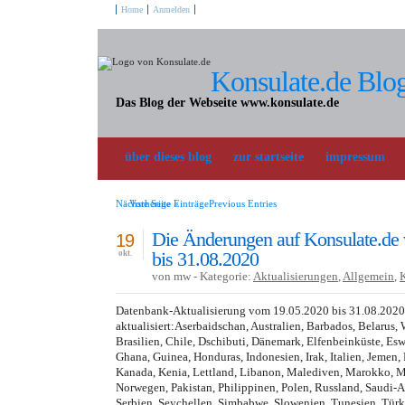
Home
Anmelden
Konsulate.de Blo
Das Blog der Webseite www.konsulate.de
über dieses blog
zur startseite
impressum
Nächste Seite »
Vorherige EinträgePrevious Entries
Die Änderungen auf Konsulate.de
19
bis 31.08.2020
okt.
von mw - Kategorie:
Aktualisierungen
,
Allgemein
,
Datenbank-Aktualisierung vom 19.05.2020 bis 31.08.202
aktualisiert:Aserbaidschan, Australien, Barbados, Belarus, 
Brasilien, Chile, Dschibuti, Dänemark, Elfenbeinküste, Esw
Ghana, Guinea, Honduras, Indonesien, Irak, Italien, Jeme
Kanada, Kenia, Lettland, Libanon, Malediven, Marokko, M
Norwegen, Pakistan, Philippinen, Polen, Russland, Saudi-
Serbien, Seychellen, Simbabwe, Slowenien, Tunesien, Türk