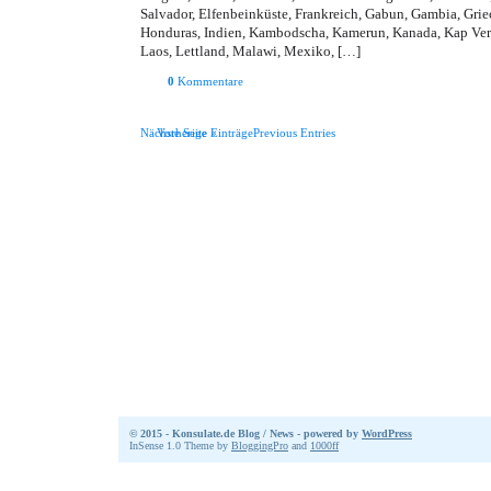
Salvador, Elfenbeinküste, Frankreich, Gabun, Gambia, Grie
Honduras, Indien, Kambodscha, Kamerun, Kanada, Kap Verd
Laos, Lettland, Malawi, Mexiko, […]
0
Kommentare
Nächste Seite »
Vorherige EinträgePrevious Entries
© 2015 - Konsulate.de Blog / News - powered by
WordPress
InSense 1.0 Theme by
BloggingPro
and
1000ff