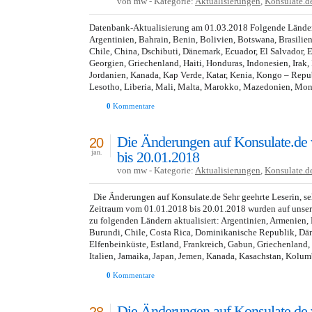
von mw - Kategorie:
Aktualisierungen
,
Konsulate.d
Datenbank-Aktualisierung am 01.03.2018 Folgende Länder 
Argentinien, Bahrain, Benin, Bolivien, Botswana, Brasilien
Chile, China, Dschibuti, Dänemark, Ecuador, El Salvador, Er
Georgien, Griechenland, Haiti, Honduras, Indonesien, Irak, I
Jordanien, Kanada, Kap Verde, Katar, Kenia, Kongo – Repu
Lesotho, Liberia, Mali, Malta, Marokko, Mazedonien, Mo
0
Kommentare
Die Änderungen auf Konsulate.de
20
bis 20.01.2018
jan.
von mw - Kategorie:
Aktualisierungen
,
Konsulate.d
Die Änderungen auf Konsulate.de Sehr geehrte Leserin, seh
Zeitraum vom 01.01.2018 bis 20.01.2018 wurden auf unser
zu folgenden Ländern aktualisiert: Argentinien, Armenien, B
Burundi, Chile, Costa Rica, Dominikanische Republik, Dä
Elfenbeinküste, Estland, Frankreich, Gabun, Griechenland, I
Italien, Jamaika, Japan, Jemen, Kanada, Kasachstan, Kolum
0
Kommentare
Die Änderungen auf Konsulate.de