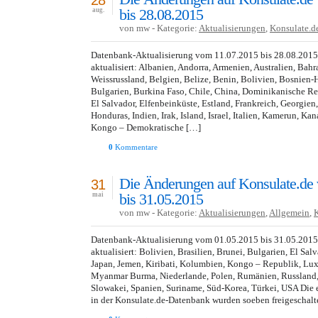
28
bis 28.08.2015
aug.
von mw - Kategorie:
Aktualisierungen
,
Konsulate.d
Datenbank-Aktualisierung vom 11.07.2015 bis 28.08.201
aktualisiert: Albanien, Andorra, Armenien, Australien, Bahr
Weissrussland, Belgien, Belize, Benin, Bolivien, Bosnien-
Bulgarien, Burkina Faso, Chile, China, Dominikanische R
El Salvador, Elfenbeinküste, Estland, Frankreich, Georgien
Honduras, Indien, Irak, Island, Israel, Italien, Kamerun, Ka
Kongo – Demokratische […]
0
Kommentare
Die Änderungen auf Konsulate.de
31
bis 31.05.2015
mai
von mw - Kategorie:
Aktualisierungen
,
Allgemein
,
Datenbank-Aktualisierung vom 01.05.2015 bis 31.05.201
aktualisiert: Bolivien, Brasilien, Brunei, Bulgarien, El Sal
Japan, Jemen, Kiribati, Kolumbien, Kongo – Republik, Lu
Myanmar Burma, Niederlande, Polen, Rumänien, Russland
Slowakei, Spanien, Suriname, Süd-Korea, Türkei, USA Di
in der Konsulate.de-Datenbank wurden soeben freigeschalte