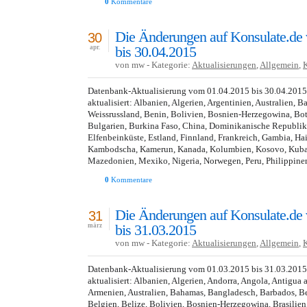
0
Kommentare
Die Änderungen auf Konsulate.de
30
bis 30.04.2015
apr.
von mw - Kategorie:
Aktualisierungen
,
Allgemein
,
Datenbank-Aktualisierung vom 01.04.2015 bis 30.04.201
aktualisiert: Albanien, Algerien, Argentinien, Australien, B
Weissrussland, Benin, Bolivien, Bosnien-Herzegowina, Bot
Bulgarien, Burkina Faso, China, Dominikanische Republik,
Elfenbeinküste, Estland, Finnland, Frankreich, Gambia, Hai
Kambodscha, Kamerun, Kanada, Kolumbien, Kosovo, Kuba, 
Mazedonien, Mexiko, Nigeria, Norwegen, Peru, Philippinen
0
Kommentare
Die Änderungen auf Konsulate.de
31
bis 31.03.2015
märz
von mw - Kategorie:
Aktualisierungen
,
Allgemein
,
Datenbank-Aktualisierung vom 01.03.2015 bis 31.03.201
aktualisiert: Albanien, Algerien, Andorra, Angola, Antigua
Armenien, Australien, Bahamas, Bangladesch, Barbados, Be
Belgien, Belize, Bolivien, Bosnien-Herzegowina, Brasilien,