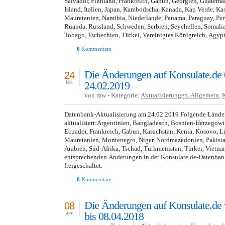
Salvador, Finnland, Frankreich, Gabun, Georgien, Guatemala
Island, Italien, Japan, Kambodscha, Kanada, Kap Verde, Kas
Mauretanien, Namibia, Niederlande, Panama, Paraguay, Peru
Ruanda, Russland, Schweden, Serbien, Seychellen, Somalia
Tobago, Tschechien, Türkei, Vereinigtes Königreich, Ägyp
0
Kommentare
Die Änderungen auf Konsulate.de 
24
24.02.2019
feb.
von mw - Kategorie:
Aktualisierungen
,
Allgemein
,
Datenbank-Aktualisierung am 24.02.2019 Folgende Lände
aktualisiert:Argentinien, Bangladesch, Bosnien-Herzegowi
Ecuador, Frankreich, Gabun, Kasachstan, Kenia, Kosovo, L
Mauretanien, Montenegro, Niger, Nordmazedonien, Pakistan
Arabien, Süd-Afrika, Tschad, Turkmenistan, Türkei, Vietna
entsprechenden Änderungen in der Konsulate.de-Datenba
freigeschaltet.
0
Kommentare
Die Änderungen auf Konsulate.de
08
bis 08.04.2018
apr.