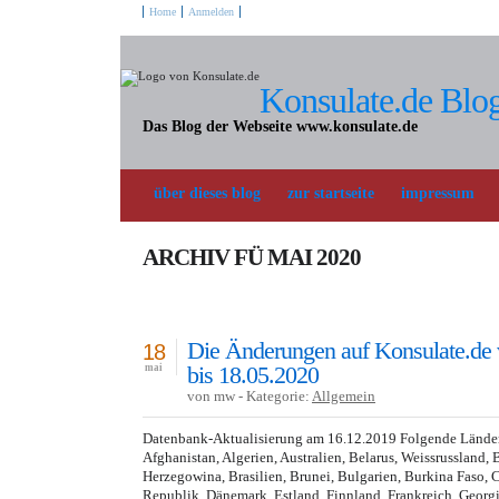
Home
Anmelden
Konsulate.de Blo
Das Blog der Webseite www.konsulate.de
über dieses blog
zur startseite
impressum
ARCHIV FÜ MAI 2020
Die Änderungen auf Konsulate.de
18
bis 18.05.2020
mai
von mw - Kategorie:
Allgemein
Datenbank-Aktualisierung am 16.12.2019 Folgende Länder 
Afghanistan, Algerien, Australien, Belarus, Weissrussland, 
Herzegowina, Brasilien, Brunei, Bulgarien, Burkina Faso,
Republik, Dänemark, Estland, Finnland, Frankreich, Georg