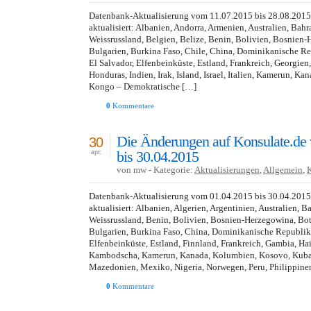
Datenbank-Aktualisierung vom 11.07.2015 bis 28.08.201
aktualisiert: Albanien, Andorra, Armenien, Australien, Bahr
Weissrussland, Belgien, Belize, Benin, Bolivien, Bosnien-
Bulgarien, Burkina Faso, Chile, China, Dominikanische R
El Salvador, Elfenbeinküste, Estland, Frankreich, Georgien
Honduras, Indien, Irak, Island, Israel, Italien, Kamerun, Ka
Kongo – Demokratische […]
0
Kommentare
Die Änderungen auf Konsulate.de
30
bis 30.04.2015
apr.
von mw - Kategorie:
Aktualisierungen
,
Allgemein
,
Datenbank-Aktualisierung vom 01.04.2015 bis 30.04.201
aktualisiert: Albanien, Algerien, Argentinien, Australien, B
Weissrussland, Benin, Bolivien, Bosnien-Herzegowina, Bot
Bulgarien, Burkina Faso, China, Dominikanische Republik,
Elfenbeinküste, Estland, Finnland, Frankreich, Gambia, Hai
Kambodscha, Kamerun, Kanada, Kolumbien, Kosovo, Kuba, 
Mazedonien, Mexiko, Nigeria, Norwegen, Peru, Philippinen
0
Kommentare