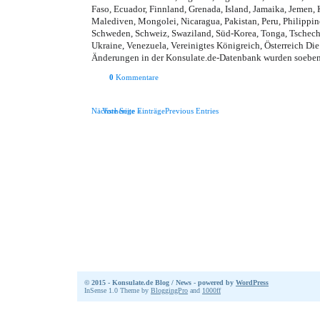
Faso, Ecuador, Finnland, Grenada, Island, Jamaika, Jemen
Malediven, Mongolei, Nicaragua, Pakistan, Peru, Philippin
Schweden, Schweiz, Swaziland, Süd-Korea, Tonga, Tschechi
Ukraine, Venezuela, Vereinigtes Königreich, Österreich Di
Änderungen in der Konsulate.de-Datenbank wurden soeben 
0
Kommentare
Nächste Seite »
Vorherige EinträgePrevious Entries
© 2015 - Konsulate.de Blog / News - powered by
WordPress
InSense 1.0 Theme by
BloggingPro
and
1000ff