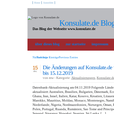
Home
Anmelden
Konsulate.de Blo
Das Blog der Webseite www.konsulate.de
über dieses blog
zur startseite
impressum
Nächste Seite »
Vorherige EinträgePrevious Entries
Die Änderungen auf Konsulate.de
15
bis 15.12.2019
dez.
von mw - Kategorie:
Aktualisierungen
,
Konsulate.d
Datenbank-Aktualisierung am 04.11.2019 Folgende Lände
aktualisiert:Australien, Brasilien, Bulgarien, Dänemark, E
Ghana, Iran, Israel, Italien, Katar, Kosovo, Kroatien, Lita
Marokko, Mauritius, Moldau, Monaco, Montenegro, Namibi
Niederlande, Nigeria, Nordmazedonien, Norwegen, Oman, Pa
Polen, Portugal, Ruanda, Rumänien, Sao Tome and Princip
Senegal, Singapur, Slowakei, Spanien, Sri Lanka, […]