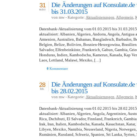
Die Änderungen auf Konsulate.de
31
bis 31.03.2015
märz
von mw - Kategorie:
Aktualisierungen
,
Allgemein
,
Datenbank-Aktualisierung vom 01.03.2015 bis 31.03.201
aktualisiert: Albanien, Algerien, Andorra, Angola, Antigua
Armenien, Australien, Bahamas, Bangladesch, Barbados, Be
Belgien, Belize, Bolivien, Bosnien-Herzegowina, Brasilien,
Salvador, Elfenbeinküste, Frankreich, Gabun, Gambia, Grie
Honduras, Indien, Kambodscha, Kamerun, Kanada, Kap Verd
Laos, Lettland, Malawi, Mexiko, […]
0
Kommentare
Die Änderungen auf Konsulate.de
28
bis 28.02.2015
feb.
von mw - Kategorie:
Aktualisierungen
,
Allgemein
,
Datenbank-Aktualisierung vom 01.02.2015 bis 28.02.201
aktualisiert: Albanien, Algerien, Angola, Argentinien, Austr
Rica, Dschibuti, El Salvador, Finnland, Frankreich, Gambi
Irak, Iran, Italien, Kambodscha, Kanada, Kasachstan, Katar
Libyen, Mexiko, Namibia, Neuseeland, Nigeria, Norwegen, 
Rumänien, Russland, Schweiz, Spanien, Sri Lanka, Syrien, 