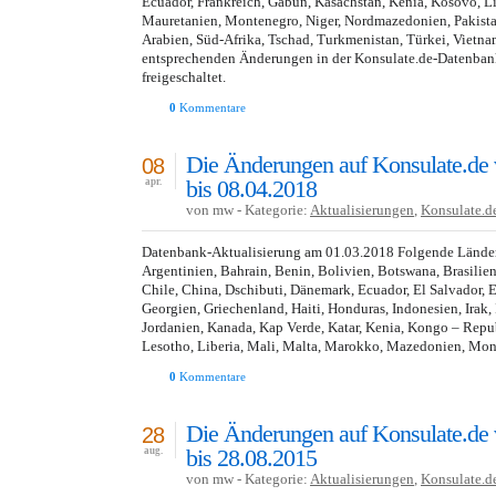
Ecuador, Frankreich, Gabun, Kasachstan, Kenia, Kosovo, L
Mauretanien, Montenegro, Niger, Nordmazedonien, Pakistan
Arabien, Süd-Afrika, Tschad, Turkmenistan, Türkei, Vietna
entsprechenden Änderungen in der Konsulate.de-Datenba
freigeschaltet.
0
Kommentare
Die Änderungen auf Konsulate.de
08
bis 08.04.2018
apr.
von mw - Kategorie:
Aktualisierungen
,
Konsulate.d
Datenbank-Aktualisierung am 01.03.2018 Folgende Länder 
Argentinien, Bahrain, Benin, Bolivien, Botswana, Brasilien
Chile, China, Dschibuti, Dänemark, Ecuador, El Salvador, Er
Georgien, Griechenland, Haiti, Honduras, Indonesien, Irak, I
Jordanien, Kanada, Kap Verde, Katar, Kenia, Kongo – Repu
Lesotho, Liberia, Mali, Malta, Marokko, Mazedonien, Mo
0
Kommentare
Die Änderungen auf Konsulate.de
28
bis 28.08.2015
aug.
von mw - Kategorie:
Aktualisierungen
,
Konsulate.d