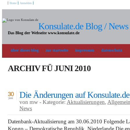
Home
Anmelden
Konsulate.de Blog / News
Das Blog der Webseite www.konsulate.de
über dieses blog
zur startseite
impressum
datenschutz
ARCHIV FÜ JUNI 2010
Die Änderungen auf Konsulate.de
30
juni
von mw - Kategorie:
Aktualisierungen
,
Allgemei
News
Datenbank-Aktualisierung am 30.06.2010 Folgende Län
Kongo – Demokratische Republik, Niederlande Die en