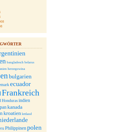
8
8
008
08
AGWÖRTER
rgentinien
ien
bangladesch
belarus
snien herzegowina
ien
bulgarien
ecuador
emark
Frankreich
d
indien
d
Honduras
kanada
apan
kroatien
an
lettland
niederlande
polen
Philippinen
eru