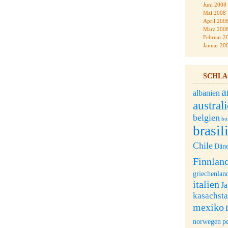
Juni 2008
Mai 2008
April 200
März 200
Februar 2
Januar 20
SCHL
a
albanien
austral
belgien
bo
brasil
Chile
Dän
Finnlan
griechenlan
italien
J
kasachst
mexiko
norwegen
p