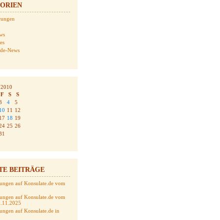
ORIEN
erungen
ws
tes
.de-News
 2010
F
S
S
3
4
5
10
11
12
17
18
19
24
25
26
31
TE BEITRÄGE
ungen auf Konsulate.de vom
ungen auf Konsulate.de vom
5.11.2025
ungen auf Konsulate.de in