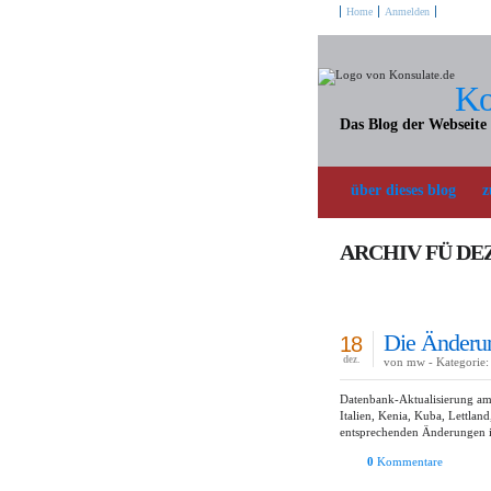
Home
Anmelden
Ko
Das Blog der Webseite
über dieses blog
z
ARCHIV FÜ DE
Die Änderun
18
dez.
von mw - Kategorie:
Datenbank-Aktualisierung am 
Italien, Kenia, Kuba, Lettland
entsprechenden Änderungen i
0
Kommentare