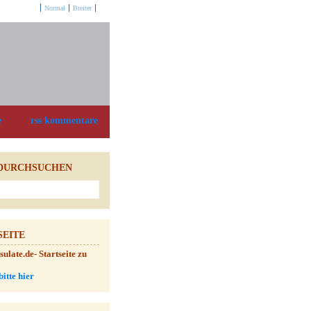
Optionen:
Normal
Breiter
e
rss kommentare
DURCHSUCHEN
SEITE
late.de- Startseite zu
bitte hier