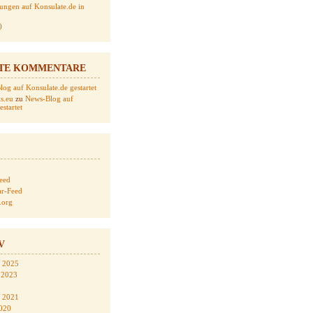
ungen auf Konsulate.de in
)
TE KOMMENTARE
og auf Konsulate.de gestartet
s.eu
zu
News-Blog auf
startet
Feed
r-Feed
.org
V
 2025
 2023
 2021
020