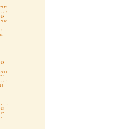
 2019
 2019
019
 2018
8
18
015
5
5
015
15
 2014
014
 2014
014
4
 2013
013
012
12