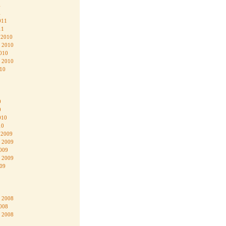
1
1
011
11
 2010
 2010
010
 2010
010
0
0
010
10
 2009
 2009
009
 2009
009
 2008
008
 2008