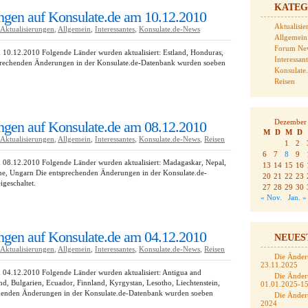
KATEG
gen auf Konsulate.de am 10.12.2010
Aktualisi
Aktualisierungen
,
Allgemein
,
Interessantes
,
Konsulate.de-News
Allgemein
Forum Ne
10.12.2010 Folgende Länder wurden aktualisiert: Estland, Honduras,
Interessan
prechenden Änderungen in der Konsulate.de-Datenbank wurden soeben
Konsulate
Reisen
Dezember
gen auf Konsulate.de am 08.12.2010
M
D
M
D
Aktualisierungen
,
Allgemein
,
Interessantes
,
Konsulate.de-News
,
Reisen
1
2
6
7
8
9
 08.12.2010 Folgende Länder wurden aktualisiert: Madagaskar, Nepal,
13
14
15
16
e, Ungarn Die entsprechenden Änderungen in der Konsulate.de-
20
21
22
23
geschaltet.
27
28
29
30
« Nov.
Jan. »
gen auf Konsulate.de am 04.12.2010
NEUES
Aktualisierungen
,
Allgemein
,
Interessantes
,
Konsulate.de-News
,
Reisen
Die Änder
23.11.2025
 04.12.2010 Folgende Länder wurden aktualisiert: Antigua and
Die Änder
nd, Bulgarien, Ecuador, Finnland, Kyrgystan, Lesotho, Liechtenstein,
01.01.2025-1
henden Änderungen in der Konsulate.de-Datenbank wurden soeben
Die Änder
2024