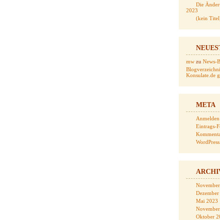
Die Änder
2023
(kein Titel
NEUES
mw
zu
News-Bl
Blogverzeichni
Konsulate.de ge
META
Anmelden
Eintrags-
Kommenta
WordPress
ARCHI
November
Dezember
Mai 2023
November
Oktober 2