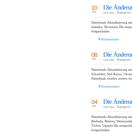
Die Änderun
10
dez.
von mw - Kategorie:
Datenbank-Aktualisierung am 
Jamaika, Slowenien Die ents
freigeschaltet.
0
Kommentare
Die Änderun
08
dez.
von mw - Kategorie:
Datenbank-Aktualisierung am
Schweden, Süd-Korea, Ukrain
Datenbank wurden soeben frei
0
Kommentare
Die Änderun
04
dez.
von mw - Kategorie:
Datenbank-Aktualisierung am
Barbuda, Belarus, Weissrussla
Türkei, Uganda Die entsprec
freigeschaltet.