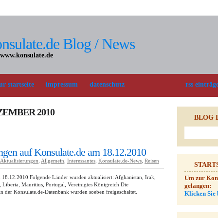
nsulate.de Blog / News
 www.konsulate.de
ur startseite
impressum
datenschutz
rss einträg
ZEMBER 2010
BLOG 
gen auf Konsulate.de am 18.12.2010
Aktualisierungen
,
Allgemein
,
Interessantes
,
Konsulate.de-News
,
Reisen
START
18.12.2010 Folgende Länder wurden aktualisiert: Afghanistan, Irak,
Um zur Konsu
, Liberia, Mauritius, Portugal, Vereinigtes Königreich Die
gelangen:
n der Konsulate.de-Datenbank wurden soeben freigeschaltet.
Klicken Sie 