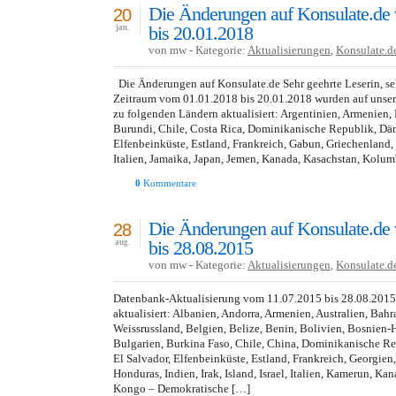
Die Änderungen auf Konsulate.de
20
bis 20.01.2018
jan.
von mw - Kategorie:
Aktualisierungen
,
Konsulate.d
Die Änderungen auf Konsulate.de Sehr geehrte Leserin, seh
Zeitraum vom 01.01.2018 bis 20.01.2018 wurden auf unser
zu folgenden Ländern aktualisiert: Argentinien, Armenien, B
Burundi, Chile, Costa Rica, Dominikanische Republik, Dä
Elfenbeinküste, Estland, Frankreich, Gabun, Griechenland, I
Italien, Jamaika, Japan, Jemen, Kanada, Kasachstan, Kolum
0
Kommentare
Die Änderungen auf Konsulate.de
28
bis 28.08.2015
aug.
von mw - Kategorie:
Aktualisierungen
,
Konsulate.d
Datenbank-Aktualisierung vom 11.07.2015 bis 28.08.201
aktualisiert: Albanien, Andorra, Armenien, Australien, Bahr
Weissrussland, Belgien, Belize, Benin, Bolivien, Bosnien-
Bulgarien, Burkina Faso, Chile, China, Dominikanische R
El Salvador, Elfenbeinküste, Estland, Frankreich, Georgien
Honduras, Indien, Irak, Island, Israel, Italien, Kamerun, Ka
Kongo – Demokratische […]