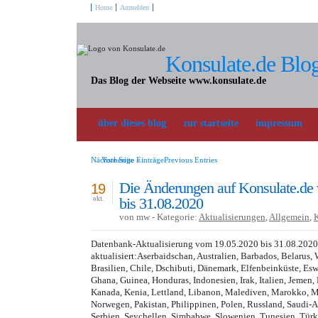
Home
Anmelden
Konsulate.de Blo
Das Blog der Webseite www.konsulate.de
über dieses blog
zur startseite
impressum
Nächste Seite »
Vorherige EinträgePrevious Entries
Die Änderungen auf Konsulate.de
19
bis 31.08.2020
okt.
von mw - Kategorie:
Aktualisierungen
,
Allgemein
,
Datenbank-Aktualisierung vom 19.05.2020 bis 31.08.202
aktualisiert:Aserbaidschan, Australien, Barbados, Belarus, 
Brasilien, Chile, Dschibuti, Dänemark, Elfenbeinküste, Esw
Ghana, Guinea, Honduras, Indonesien, Irak, Italien, Jeme
Kanada, Kenia, Lettland, Libanon, Malediven, Marokko, M
Norwegen, Pakistan, Philippinen, Polen, Russland, Saudi-
Serbien, Seychellen, Simbabwe, Slowenien, Tunesien, Türk