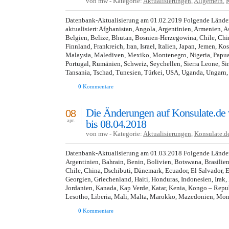
von mw - Kategorie:
Aktualisierungen
,
Allgemein
,
Datenbank-Aktualisierung am 01.02.2019 Folgende Lände
aktualisiert:Afghanistan, Angola, Argentinien, Armenien, A
Belgien, Belize, Bhutan, Bosnien-Herzegowina, Chile, Chin
Finnland, Frankreich, Iran, Israel, Italien, Japan, Jemen, K
Malaysia, Malediven, Mexiko, Montenegro, Nigeria, Papua
Portugal, Rumänien, Schweiz, Seychellen, Sierra Leone, S
Tansania, Tschad, Tunesien, Türkei, USA, Uganda, Ungarn,
0
Kommentare
Die Änderungen auf Konsulate.de
08
bis 08.04.2018
apr.
von mw - Kategorie:
Aktualisierungen
,
Konsulate.d
Datenbank-Aktualisierung am 01.03.2018 Folgende Länder 
Argentinien, Bahrain, Benin, Bolivien, Botswana, Brasilien
Chile, China, Dschibuti, Dänemark, Ecuador, El Salvador, Er
Georgien, Griechenland, Haiti, Honduras, Indonesien, Irak, I
Jordanien, Kanada, Kap Verde, Katar, Kenia, Kongo – Repu
Lesotho, Liberia, Mali, Malta, Marokko, Mazedonien, Mo
0
Kommentare