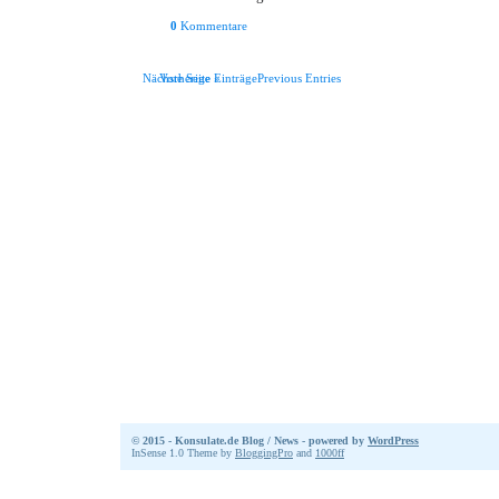
0
Kommentare
Nächste Seite »
Vorherige EinträgePrevious Entries
© 2015 - Konsulate.de Blog / News - powered by
WordPress
InSense 1.0 Theme by
BloggingPro
and
1000ff