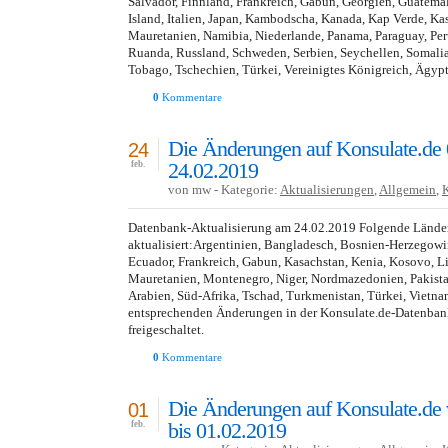
Salvador, Finnland, Frankreich, Gabun, Georgien, Guatemala
Island, Italien, Japan, Kambodscha, Kanada, Kap Verde, Kas
Mauretanien, Namibia, Niederlande, Panama, Paraguay, Peru
Ruanda, Russland, Schweden, Serbien, Seychellen, Somalia
Tobago, Tschechien, Türkei, Vereinigtes Königreich, Ägyp
0
Kommentare
Die Änderungen auf Konsulate.de 
24
24.02.2019
feb.
von mw - Kategorie:
Aktualisierungen
,
Allgemein
,
Datenbank-Aktualisierung am 24.02.2019 Folgende Lände
aktualisiert:Argentinien, Bangladesch, Bosnien-Herzegowi
Ecuador, Frankreich, Gabun, Kasachstan, Kenia, Kosovo, L
Mauretanien, Montenegro, Niger, Nordmazedonien, Pakistan
Arabien, Süd-Afrika, Tschad, Turkmenistan, Türkei, Vietna
entsprechenden Änderungen in der Konsulate.de-Datenba
freigeschaltet.
0
Kommentare
Die Änderungen auf Konsulate.de
01
bis 01.02.2019
feb.