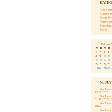
KATEG
Aktualisi
Allgemein
Forum Ne
Interessan
Konsulate
Reisen
Februar 
M
D
M
D
1
2
3
4
8
9
10
11
15
16
17
18
22
23
24
25
« Jan.
März »
NEUES
Die Änder
23.11.2025
Die Änder
01.01.2025-1
Die Änder
2024
Die Änder