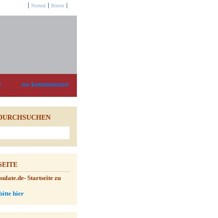
Optionen:
Normal
Breiter
e
rss kommentare
DURCHSUCHEN
SEITE
late.de- Startseite zu
bitte hier