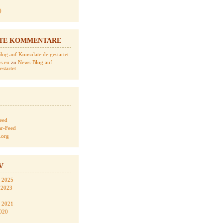
)
TE KOMMENTARE
og auf Konsulate.de gestartet
s.eu
zu
News-Blog auf
startet
Feed
r-Feed
.org
V
 2025
 2023
 2021
020