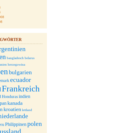
8
8
008
08
AGWÖRTER
rgentinien
ien
bangladesch
belarus
snien herzegowina
ien
bulgarien
ecuador
emark
Frankreich
d
indien
d
Honduras
kanada
apan
kroatien
an
lettland
niederlande
polen
Philippinen
eru
russland