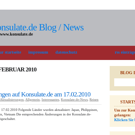
nsulate.de Blog / News
 www.konsulate.de
ur startseite
impressum
datenschutz
rss einträg
 FEBRUAR 2010
BLOG 
gen auf Konsulate.de am 17.02.2010
Aktualisierungen
,
Allgemein
,
Interessantes
,
Konsulate.de-News
,
Reisen
START
17.02.2010 Folgende Länder wurden aktualisiert: Japan, Philippinen,
Um zur Konsu
rn, Vietnam Die entsprechenden Änderungen in der Konsulate.de-
gelangen:
geschaltet.
Klicken Sie 