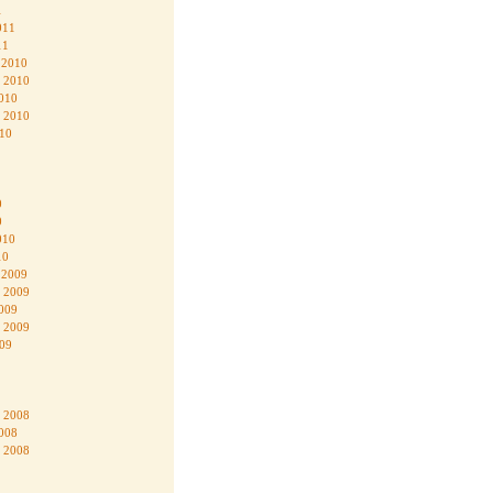
1
011
11
 2010
 2010
010
 2010
010
0
0
010
10
 2009
 2009
009
 2009
009
 2008
008
 2008