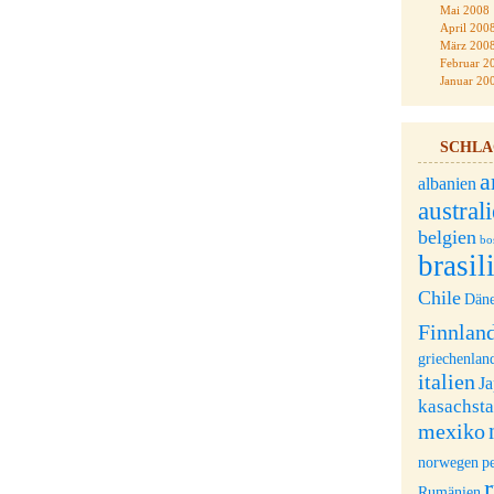
Mai 2008
April 200
März 200
Februar 2
Januar 20
SCHL
a
albanien
austral
belgien
bo
brasil
Chile
Dän
Finnlan
griechenlan
italien
J
kasachst
mexiko
norwegen
p
Rumänien