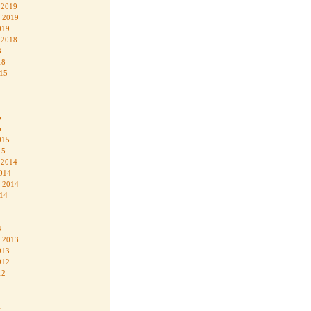
 2019
 2019
019
 2018
8
18
015
5
5
015
15
 2014
014
 2014
014
4
 2013
013
012
12
1