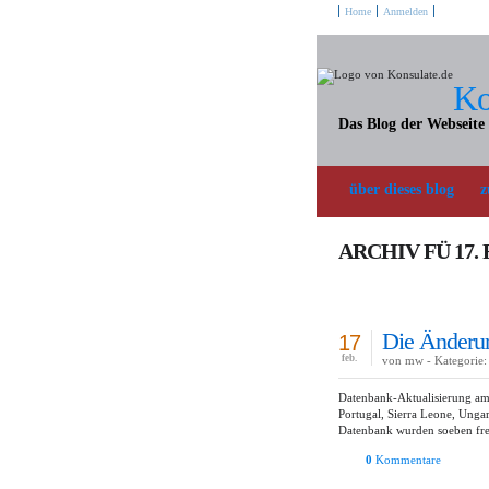
Home
Anmelden
Ko
Das Blog der Webseite
über dieses blog
z
ARCHIV FÜ 17.
Die Änderun
17
feb.
von mw - Kategorie:
Datenbank-Aktualisierung am 
Portugal, Sierra Leone, Unga
Datenbank wurden soeben frei
0
Kommentare