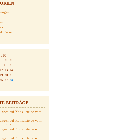
ORIEN
erungen
ws
tes
.de-News
2010
F
S
S
5
6
7
12
13
14
19
20
21
26
27
28
TE BEITRÄGE
ungen auf Konsulate.de vom
ungen auf Konsulate.de vom
5.11.2025
ungen auf Konsulate.de in
ungen auf Konsulate.de in