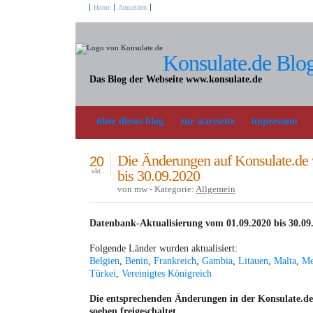
Home
Anmelden
Konsulate.de Blo
Das Blog der Webseite www.konsulate.de
über dieses blog
zur startseite
impressum
Die Änderungen auf Konsulate.de
20
bis 30.09.2020
okt.
von mw - Kategorie:
Allgemein
Datenbank-Aktualisierung vom 01.09.2020 bis 30.09
Folgende Länder wurden aktualisiert:
Belgien
,
Benin
,
Frankreich
,
Gambia
,
Litauen
,
Malta
,
Me
Türkei
,
Vereinigtes Königreich
Die entsprechenden Änderungen in der Konsulate.
soeben freigeschaltet.