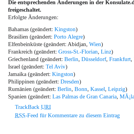
Die entsprechenden Änderungen in der Konsulate
freigeschaltet.
Erfolgte Änderungen:
Bahamas (geändert:
Kingston
)
Brasilien (geändert:
Porto Alegre
)
Elfenbeinküste (geändert: Abidjan,
Wien
)
Frankreich (geändert:
Gross-St.-Florian
,
Linz
)
Griechenland (geändert:
Berlin
,
Düsseldorf
,
Frankfurt
,
Israel (geändert:
Tel Aviv
)
Jamaika (geändert:
Kingston
)
Philippinen (geändert:
Dresden
)
Rumänien (geändert:
Berlin
,
Bonn
,
Kassel
,
Leipzig
)
Spanien (geändert:
Las Palmas de Gran Canaria
,
MÃ¡l
TrackBack
URI
RSS
-Feed für Kommentare zu diesem Eintrag