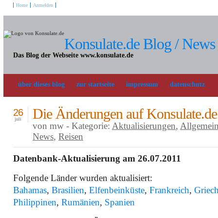
Home
Anmelden
Konsulate.de Blog / News
Das Blog der Webseite www.konsulate.de
über dieses blog
zur startseite
impressum
datenschutz
Die Änderungen auf Konsulate.de
26
juli
von mw - Kategorie:
Aktualisierungen
,
Allgemei
News
,
Reisen
Datenbank-Aktualisierung am 26.07.2011
Folgende Länder wurden aktualisiert:
Bahamas
,
Brasilien
,
Elfenbeinküste
,
Frankreich
,
Griec
Philippinen
,
Rumänien
,
Spanien