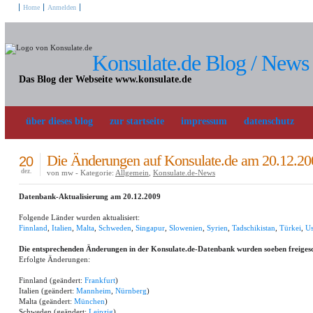
Home
Anmelden
Konsulate.de Blog / News
Das Blog der Webseite www.konsulate.de
über dieses blog
zur startseite
impressum
datenschutz
Die Änderungen auf Konsulate.de am 20.12.20
20
dez.
von mw - Kategorie:
Allgemein
,
Konsulate.de-News
Datenbank-Aktualisierung am 20.12.2009
Folgende Länder wurden aktualisiert:
Finnland
,
Italien
,
Malta
,
Schweden
,
Singapur
,
Slowenien
,
Syrien
,
Tadschikistan
,
Türkei
,
Us
Die entsprechenden Änderungen in der Konsulate.de-Datenbank wurden soeben freigesc
Erfolgte Änderungen:
Finnland (geändert:
Frankfurt
)
Italien (geändert:
Mannheim
,
Nürnberg
)
Malta (geändert:
München
)
Schweden (geändert:
Leipzig
)