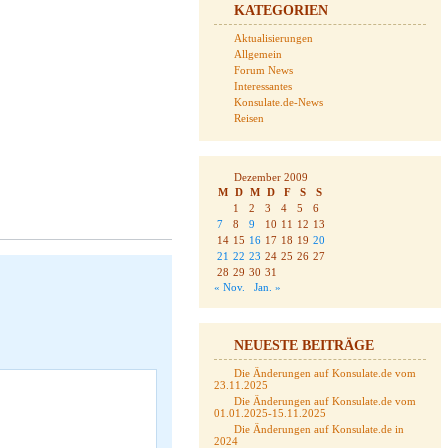
KATEGORIEN
Aktualisierungen
Allgemein
Forum News
Interessantes
Konsulate.de-News
Reisen
Dezember 2009
M
D
M
D
F
S
S
1
2
3
4
5
6
7
8
9
10
11
12
13
14
15
16
17
18
19
20
21
22
23
24
25
26
27
28
29
30
31
« Nov.
Jan. »
NEUESTE BEITRÄGE
Die Änderungen auf Konsulate.de vom
23.11.2025
Die Änderungen auf Konsulate.de vom
01.01.2025-15.11.2025
Die Änderungen auf Konsulate.de in
2024