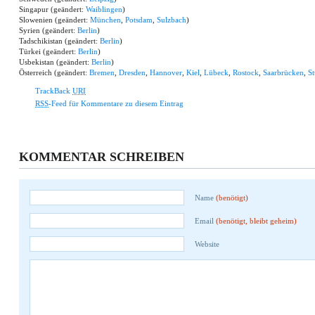
Singapur (geändert:
Waiblingen
)
Slowenien (geändert:
München
,
Potsdam
,
Sulzbach
)
Syrien (geändert:
Berlin
)
Tadschikistan (geändert:
Berlin
)
Türkei (geändert:
Berlin
)
Usbekistan (geändert:
Berlin
)
Österreich (geändert:
Bremen
,
Dresden
,
Hannover
,
Kiel
,
Lübeck
,
Rostock
,
Saarbrücken
,
St
TrackBack
URI
RSS
-Feed für Kommentare zu diesem Eintrag
KOMMENTAR SCHREIBEN
Name
(benötigt)
Email
(benötigt, bleibt geheim)
Website