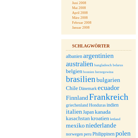
Juni 2008
Mai 2008
April 2008
März 2008
Februar 2008
Januar 2008
SCHLAGWÖRTER
argentinien
albanien
australien
bangladesch
belarus
belgien
bosnien herzegowina
brasilien
bulgarien
ecuador
Chile
Dänemark
Frankreich
Finnland
indien
griechenland
Honduras
italien
kanada
Japan
kroatien
kasachstan
lettland
niederlande
mexiko
polen
Philippinen
norwegen
peru