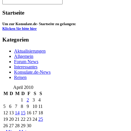
Startseite
Um zur Konsulate.de- Startseite zu gelangen:
Klicken Sie bitte hier
Kategorien
Aktualisierungen
Allgemein
Forum News
Interessantes
Konsulate.de-News
Reisen
April 2010
M
D
M
D
F
S
S
1
2
3
4
5
6
7
8
9
10
11
12
13
14
15
16
17
18
19
20
21
22
23
24
25
26
27
28
29
30