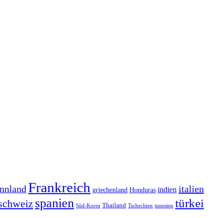
Frankreich
italien
nnland
indien
griechenland
Honduras
spanien
türkei
schweiz
Thailand
Süd-Korea
Tschechien
tunesien