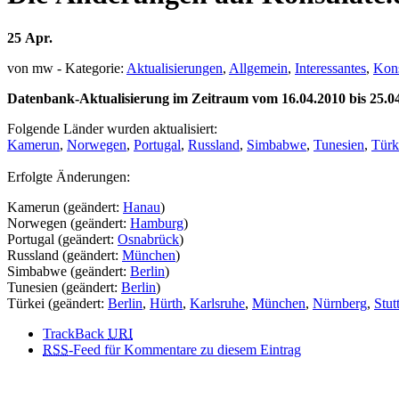
25
Apr.
von mw - Kategorie:
Aktualisierungen
,
Allgemein
,
Interessantes
,
Kon
Datenbank-Aktualisierung im Zeitraum vom 16.04.2010 bis 25.0
Folgende Länder wurden aktualisiert:
Kamerun
,
Norwegen
,
Portugal
,
Russland
,
Simbabwe
,
Tunesien
,
Türk
Erfolgte Änderungen:
Kamerun (geändert:
Hanau
)
Norwegen (geändert:
Hamburg
)
Portugal (geändert:
Osnabrück
)
Russland (geändert:
München
)
Simbabwe (geändert:
Berlin
)
Tunesien (geändert:
Berlin
)
Türkei (geändert:
Berlin
,
Hürth
,
Karlsruhe
,
München
,
Nürnberg
,
Stut
TrackBack
URI
RSS
-Feed für Kommentare zu diesem Eintrag