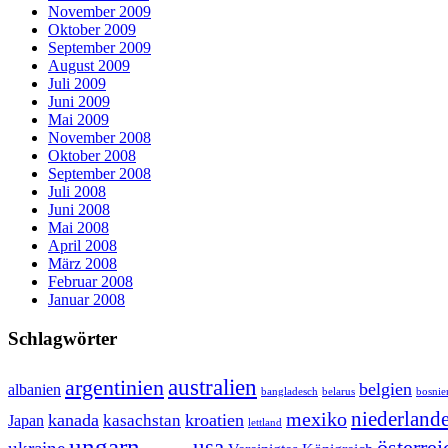
November 2009
Oktober 2009
September 2009
August 2009
Juli 2009
Juni 2009
Mai 2009
November 2008
Oktober 2008
September 2008
Juli 2008
Juni 2008
Mai 2008
April 2008
März 2008
Februar 2008
Januar 2008
Schlagwörter
australien
argentinien
belgien
albanien
bosnie
bangladesch
belarus
niederland
mexiko
kanada
kroatien
kasachstan
Japan
lettland
ungarn
usa
österrei