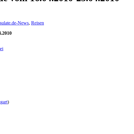
sulate.de-News
,
Reisen
4.2010
ei
tgart
)