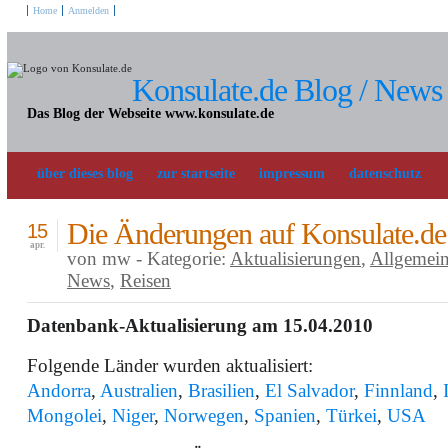
Home
Anmelden
Konsulate.de Blog / News
Das Blog der Webseite www.konsulate.de
über dieses blog
zur startseite
impressum
datenschutz
Die Änderungen auf Konsulate.de
15
apr.
von mw - Kategorie:
Aktualisierungen
,
Allgemei
News
,
Reisen
Datenbank-Aktualisierung am 15.04.2010
Folgende Länder wurden aktualisiert:
Andorra
,
Australien
,
Brasilien
,
El Salvador
,
Finnland
,
Mongolei
,
Niger
,
Norwegen
,
Spanien
,
Türkei
,
USA