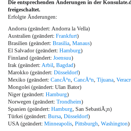
Die entsprechenden Änderungen in der Konsulate
freigeschaltet.
Erfolgte Änderungen:
Andorra (geändert: Andorra la Vella)
Australien (geändert:
Frankfurt
)
Brasilien (geändert:
Brasilia
,
Manaus
)
El Salvador (geändert:
Hamburg
)
Finnland (geändert:
Joensuu
)
Irak (geändert:
Arbil
,
Bagdad
)
Marokko (geändert:
Düsseldorf
)
Mexiko (geändert:
CancÃºn
,
CancÃºn
,
Tijuana
,
Veracr
Mongolei (geändert: Ulan Bator)
Niger (geändert:
Hamburg
)
Norwegen (geändert:
Trondheim
)
Spanien (geändert:
Hamburg
, San SebastiÃ¡n)
Türkei (geändert:
Bursa
,
Düsseldorf
)
USA (geändert:
Minneapolis
,
Pittsburgh
,
Washington
)